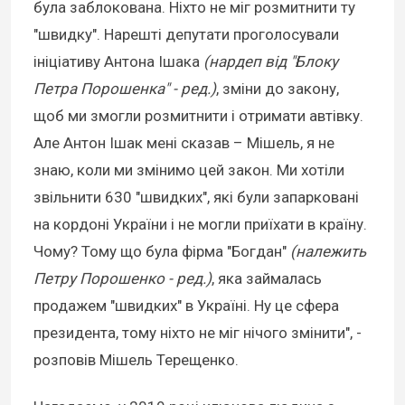
була заблокована. Ніхто не міг розмитнити ту
"швидку". Нарешті депутати проголосували
ініціативу Антона Ішака
(нардеп від "Блоку
Петра Порошенка" - ред.)
, зміни до закону,
щоб ми змогли розмитнити і отримати автівку.
Але Антон Ішак мені сказав – Мішель, я не
знаю, коли ми змінимо цей закон. Ми хотіли
звільнити 630 "швидких", які були запарковані
на кордоні України і не могли приїхати в країну.
Чому? Тому що була фірма "Богдан"
(належить
Петру Порошенко - ред.)
, яка займалась
продажем "швидких" в Україні. Ну це сфера
президента, тому ніхто не міг нічого змінити", -
розповів Мішель Терещенко.