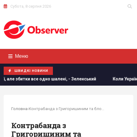
Субота, 8 серпня 2026
Меню
ШВИДКІ НОВИНИ
тки все одно шалені, - Зеленський
Коли Україна почне вир
Головна
›
Контрабанда з Григоришиним та блокування...
Контрабанда з
Григоришиним та