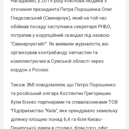
Нагадаємо, у 2019 році ключова людина з
оточення президента Петра Порошенка Олег
Гладковський (Свинарчук), який на той час
обіймав посаду заступника секретаря РНБО,
потрапив у корупційний скандал під назвою
"Свинарчукгейт". Як виявили журналісти, він
організував контрабанду запчастин та
комплектуючих в Сумській області через
кордон з Росією.
Також ЗМІ повідомляли, що Петро Порошенко
та російський олігарх Костянтин Григоришин
були бізнес-партнерами та співвласниками ТОВ
"Підприємство "Київ", яке орендувало земельну
ділянку площею понад 6,4 га біля Києво-
Печерської лаври в столиці. Крім того, офіс