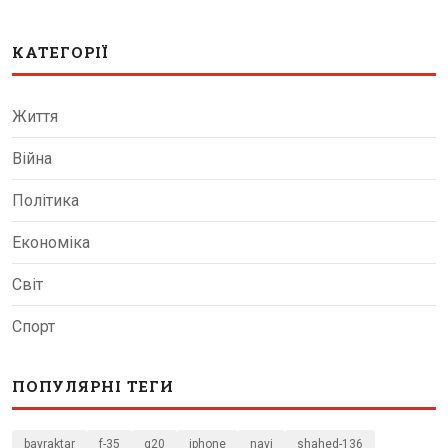
КАТЕГОРІЇ
Життя
Війна
Політика
Економіка
Світ
Спорт
ПОПУЛЯРНІ ТЕГИ
bayraktar
f-35
g20
iphone
navi
shahed-136