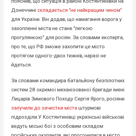
пояснив, що ситуація в районі Костянтинівки на
Донеччині
складається "не найкращим чином"
для України. Він додав, що намагання ворога у
захопленні міста не стане "легкою
прогулянкою" для росіян. За словами експерта,
про те, що РФ зможе захопити це місто
протягом одного-двох тижнів, наразі не
йдеться.
За словами командира батальйону безпілотних
систем 28 окремої механізованої бригади імені
Лицарів Зимового Походу Сергія Ярого, росіяни
залучили до зачистки міста
штурмові
підрозділи.У Костянтинівці українські військові
ведуть міські бої з особовим складом
російських окупантів, які просочилися в місто.