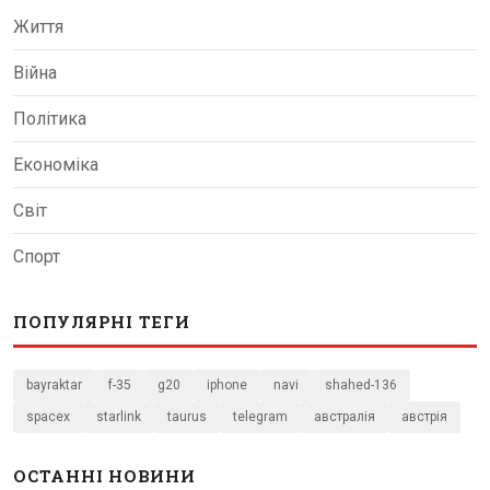
Життя
Війна
Політика
Економіка
Світ
Спорт
ПОПУЛЯРНІ ТЕГИ
bayraktar
f-35
g20
iphone
navi
shahed-136
spacex
starlink
taurus
telegram
австралія
австрія
ОСТАННІ НОВИНИ