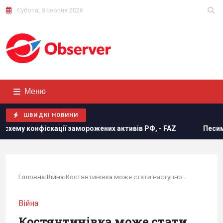
Субота, 8 серпня 2026
Меню
ШВИДКІ НОВИНИ
ї заморожених активів РФ, - FAZ
Песимізм повернувся в У
Головна
›
Війна
›
Костянтинівка може стати наступною великою...
Війна
Костянтинівка може стати