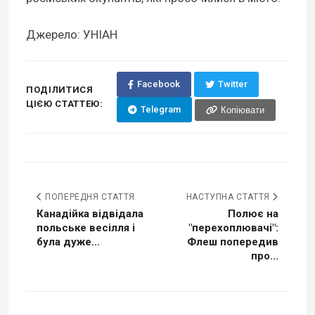
Джерело: УНІАН
Facebook
Twitter
ПОДІЛИТИСЯ
ЦІЄЮ СТАТТЕЮ:
Telegram
Копіювати
ПОПЕРЕДНЯ СТАТТЯ
НАСТУПНА СТАТТЯ
Канадійка відвідала
Полює на
польське весілля і
"перехоплювачі":
була дуже...
Флеш попередив
про...