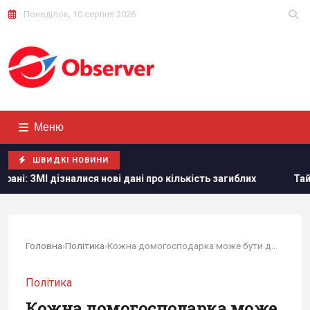
Понеділок, 10 серпня 2026
Меню
ШВИДКІ НОВИНИ
 нові дані про кількість загиблих
Тайвань показав під ча
Головна
›
Політика
›
Кожна домогосподарка може бути директором...
Політика
Кожна домогосподарка може