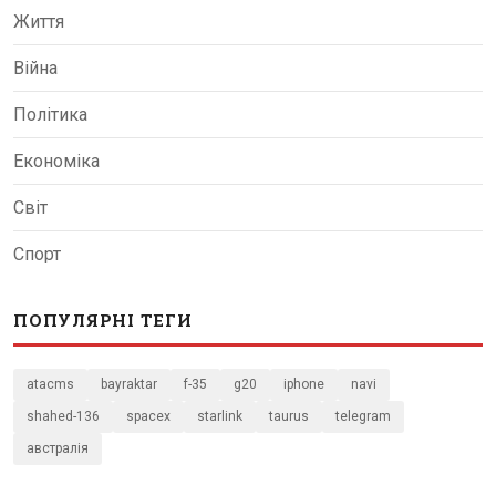
Життя
Війна
Політика
Економіка
Світ
Спорт
ПОПУЛЯРНІ ТЕГИ
atacms
bayraktar
f-35
g20
iphone
navi
shahed-136
spacex
starlink
taurus
telegram
австралія