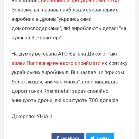
Rheinmetall,
висловився про українські БпЛА
.
Зокрема він назвав найбільших українських
виробників дронів "українськими
домогосподарками", які виробляють деталі "на
кухні на 3D-принтері".
На думку ветерана АТО Євгена Дикого, такі
заяви Паппергер не варто сприймати я
к критику
українських виробників. Він назвав це "криком
болю людей, чий час минув", пояснивши, що
дорогі танки Rheinmetall зараз спокійно
знищують дрони, які коштують 700 доларів.
Джерело: УНІАН
Facebook
Twitter