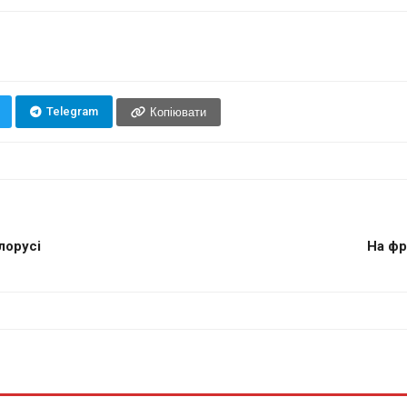
Telegram
Копіювати
лорусі
На фр