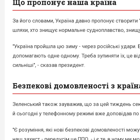
Що пропонує наша країна
За його словами, Україна давно пропонує створити "
шляхи, хто знищує нормальне судноплавство, знищу
"Україна пройшла цю зиму - через російські удари.
допомагають одне одному. Треба зупиняти їх, це від
сильніші", - сказав президент.
Безпекові домовленості з краї
Зеленський також зауважив, що за цей тиждень сек
й сьогодні у телефонному режимі вже доповідав по
"Є розуміння, які нові безпекові домовленості можут
наш захист - передусім це ППО, - і є те, в чому ми 