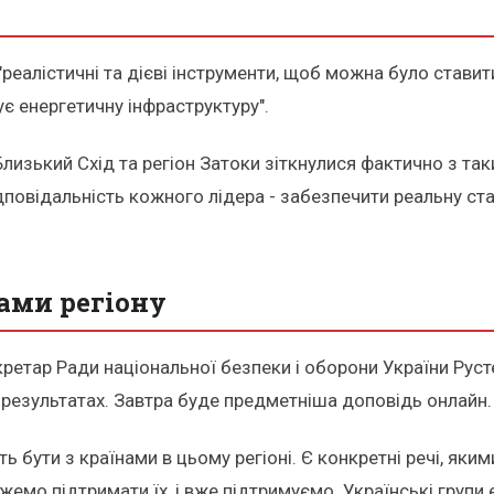
реалістичні та дієві інструменти, щоб можна було ставити
є енергетичну інфраструктуру".
 Близький Схід та регіон Затоки зіткнулися фактично з т
повідальність кожного лідера - забезпечити реальну ста
нами регіону
ретар Ради національної безпеки і оборони України Руст
 результатах. Завтра буде предметніша доповідь онлайн.
ь бути з країнами в цьому регіоні. Є конкретні речі, яки
можемо підтримати їх, і вже підтримуємо. Українські групи 