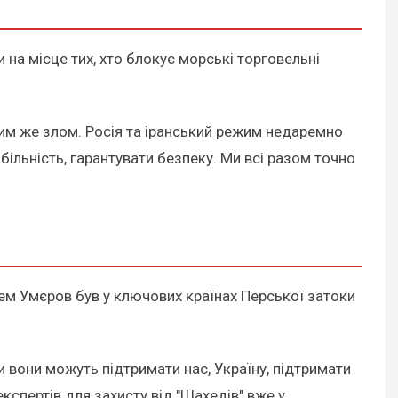
 на місце тих, хто блокує морські торговельні
аким же злом. Росія та іранський режим недаремно
більність, гарантувати безпеку. Ми всі разом точно
ем Умєров був у ключових країнах Перської затоки
ми вони можуть підтримати нас, Україну, підтримати
експертів для захисту від "Шахедів" вже у