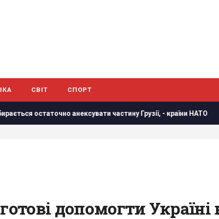
ІКА
СВІТ
СПОРТ
чно анексувати частину Грузії, - країни НАТО
В результа
 готові допомогти Україні 