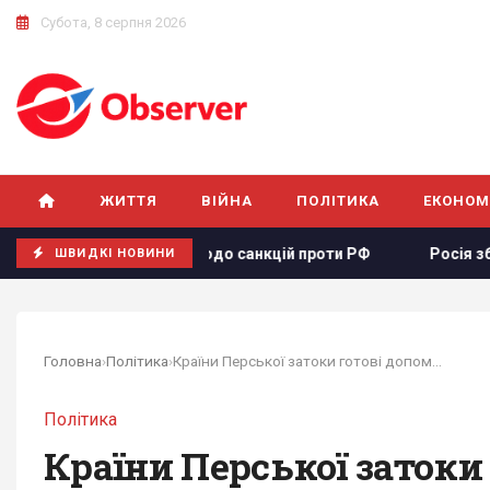
Субота, 8 серпня 2026
ЖИТТЯ
ВІЙНА
ПОЛІТИКА
ЕКОНОМ
опроєкту щодо санкцій проти РФ
Росія збирається остато
ШВИДКІ НОВИНИ
Головна
›
Політика
›
Країни Перської затоки готові допомогти...
Політика
Країни Перської затоки