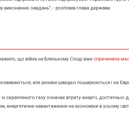
му виконанню завдань", - розповів глава держави.
важило, що війна на Близькому Сході вже
спричинила мас
розвиваються, але ризики швидко поширюються і на Євр
зі скрапленого газу означає втрату енергії, достатньої
м, енергетичне навантаження на економіки в усьому світ