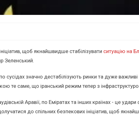
ініціатив, щоб якнайшвидше стабілізувати
ситуацію на Б
р Зеленський.
по сусідах значно дестабілізують ринки та дуже важливі 
ою те саме, що іранський режим тепер з інфраструктурою
дівській Аравії, по Еміратах та інших країнах - це удари
долучатися до спільних безпекових ініціатив, щоб якнайш