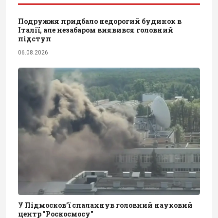
Подружжя придбало недорогий будинок в
Італії, але незабаром виявився головний
підступ
06.08.2026
У Підмосков’ї спалахнув головний науковий
центр "Роскосмосу"