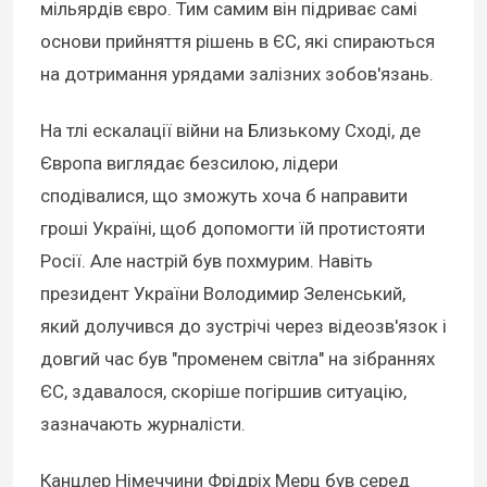
мільярдів євро. Тим самим він підриває самі
основи прийняття рішень в ЄС, які спираються
на дотримання урядами залізних зобов'язань.
На тлі ескалації війни на Близькому Сході, де
Європа виглядає безсилою, лідери
сподівалися, що зможуть хоча б направити
гроші Україні, щоб допомогти їй протистояти
Росії. Але настрій був похмурим. Навіть
президент України Володимир Зеленський,
який долучився до зустрічі через відеозв'язок і
довгий час був "променем світла" на зібраннях
ЄС, здавалося, скоріше погіршив ситуацію,
зазначають журналісти.
Канцлер Німеччини Фрідріх Мерц був серед