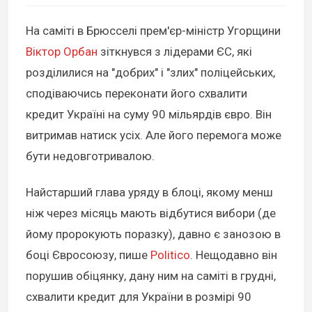
На саміті в Брюсселі прем'єр-міністр Угорщини
Віктор Орбан
зіткнувся з лідерами ЄС, які
розділилися на "добрих" і "злих" поліцейських,
сподіваючись переконати його схвалити
кредит Україні на суму 90 мільярдів євро. Він
витримав натиск усіх. Але його перемога може
бути недовготривалою.
Найстарший глава уряду в блоці, якому менш
ніж через місяць мають відбутися вибори (де
йому пророкують поразку), давно є занозою в
боці Євросоюзу, пише
Politico
. Нещодавно він
порушив обіцянку, дану ним на саміті в грудні,
схвалити кредит для України в розмірі 90