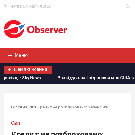
Четвер, 6 серпня 2026
Меню
ШВИДКІ НОВИНИ
озвідувальні відносини між США та Україною значно покращилися
Головна
›
Світ
›
Кредит не розблоковано: Зеленський жорстко...
Світ
Кредит не розблоковано: