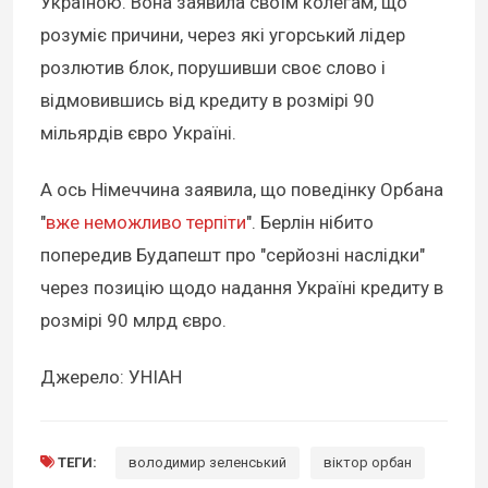
Україною. Вона заявила своїм колегам, що
розуміє причини, через які угорський лідер
розлютив блок, порушивши своє слово і
відмовившись від кредиту в розмірі 90
мільярдів євро Україні.
А ось Німеччина заявила, що поведінку Орбана
"
вже неможливо терпіти
". Берлін нібито
попередив Будапешт про "серйозні наслідки"
через позицію щодо надання Україні кредиту в
розмірі 90 млрд євро.
Джерело: УНІАН
ТЕГИ:
володимир зеленський
віктор орбан