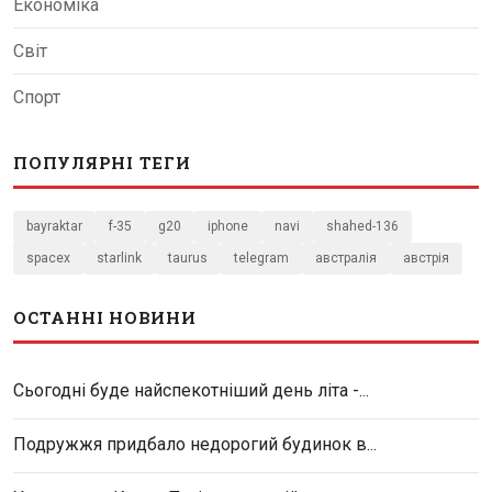
Економіка
Світ
Спорт
ПОПУЛЯРНІ ТЕГИ
bayraktar
f-35
g20
iphone
navi
shahed-136
spacex
starlink
taurus
telegram
австралія
австрія
ОСТАННІ НОВИНИ
Сьогодні буде найспекотніший день літа -...
Подружжя придбало недорогий будинок в...