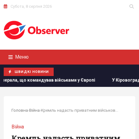
Субота, 8 серпня 2026
Меню
ШВИДКІ НОВИНИ
андував військами у Європі
У Кіровоградській області 
Головна
›
Війна
›
Кремль надасть приватним військовим компаніям...
Війна
Кремль надасть приватним