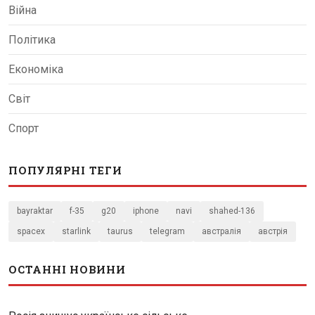
Війна
Політика
Економіка
Світ
Спорт
ПОПУЛЯРНІ ТЕГИ
bayraktar
f-35
g20
iphone
navi
shahed-136
spacex
starlink
taurus
telegram
австралія
австрія
ОСТАННІ НОВИНИ