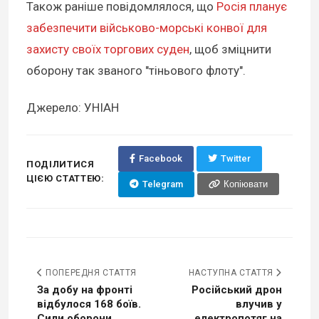
Також раніше повідомлялося, що
Росія планує
забезпечити військово-морські конвої для
захисту своїх торгових суден
, щоб зміцнити
оборону так званого "тіньового флоту".
Джерело: УНІАН
Facebook
Twitter
ПОДІЛИТИСЯ
ЦІЄЮ СТАТТЕЮ:
Telegram
Копіювати
ПОПЕРЕДНЯ СТАТТЯ
НАСТУПНА СТАТТЯ
За добу на фронті
Російський дрон
відбулося 168 боїв.
влучив у
Сили оборони...
електропотяг на