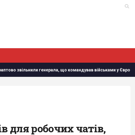
нерала, що командував військами у Європі
У Кіровоград
в для робочих чатів,