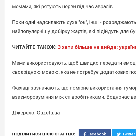
мемами, які рятують нерви під час авралів.
Поки одні надсилають сухе "ок", інші - розряджаю
найпопулярнішу добірку жартів, які підійдуть для буд
ЧИТАЙТЕ ТАКОЖ:
З хати більше не вийде: украї
Меми використовують, щоб швидко передати емоцію,
своєрідною мовою, яка не потребує додаткових поя
Фахівці зазначають, що помірне використання гумо
взаєморозуміння між співробітниками. Водночас в
Джерело: Gazeta.ua
ПОДІЛИТИСЯ ЦІЄЮ СТАТТЕЮ:
Facebook
Twitter