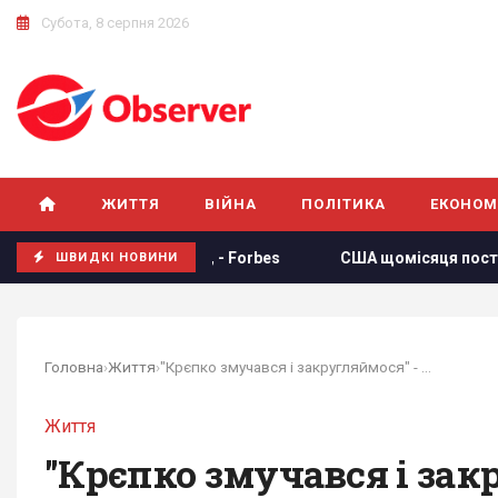
Субота, 8 серпня 2026
ЖИТТЯ
ВІЙНА
ПОЛІТИКА
ЕКОНОМ
раїни, - Forbes
США щомісяця постачатимуть Україні рак
ШВИДКІ НОВИНИ
Головна
›
Життя
›
"Крєпко змучався і закругляймося" - добірка...
Життя
"Крєпко змучався і зак