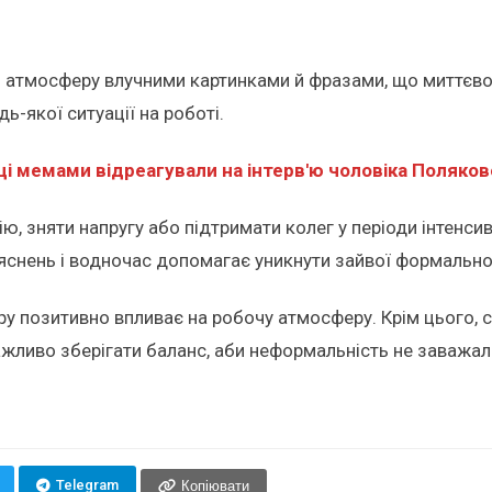
ть атмосферу влучними картинками й фразами, що миттєв
ь-якої ситуації на роботі.
нці мемами відреагували на інтерв'ю чоловіка Поляков
 зняти напругу або підтримати колег у періоди інтенсив
снень і водночас допомагає уникнути зайвої формально
ру позитивно впливає на робочу атмосферу. Крім цього, 
ажливо зберігати баланс, аби неформальність не заважа
Telegram
Копіювати