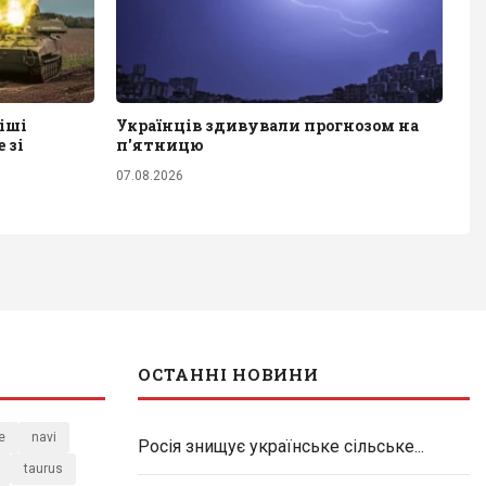
іші
Українців здивували прогнозом на
 зі
п'ятницю
07.08.2026
ОСТАННІ НОВИНИ
e
navi
Росія знищує українське сільське...
taurus