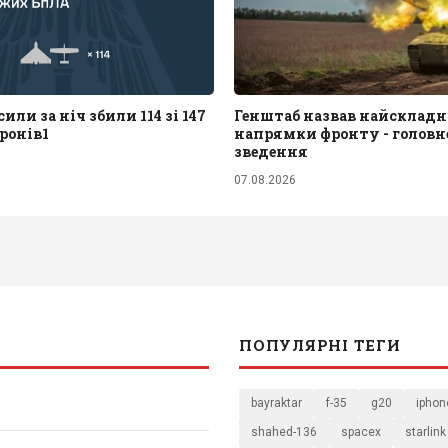
или за ніч збили 114 зі 147
Генштаб назвав найскладн
ронів1
напрямки фронту - головне
зведення
07.08.2026
ПОПУЛЯРНІ ТЕГИ
bayraktar
f-35
g20
iphon
shahed-136
spacex
starlink