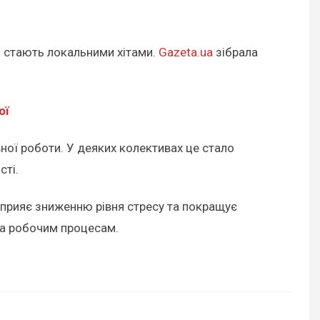
о стають локальними хітами.
Gazeta.ua
зібрала
ої
ної роботи. У деяких колективах це стало
сті.
сприяє зниженню рівня стресу та покращує
ла робочим процесам.