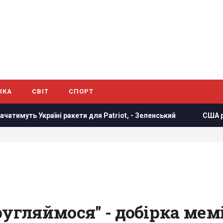
ІКА
СВІТ
СПОРТ
ети для Patriot, - Зеленський
США раптово звільнили ге
ругляймося" - добірка мемі