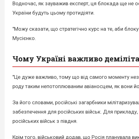
Водночас, як зауважив експерт, ця блокада ще не ос
України будуть цьому протидіяти.
"Можу сказати, що стратегічно курс на те, аби блокув
Мусієнко.
Чому Україні важливо деміліт
"Це дуже важливо, тому що від самого моменту незак
роду таким непотоплюваним авіаносцем, як вони йог
За його словами, російські загарбники мілітаризув
забезпечення для російських військ. Для прикладу
російських військ з півдня.
Крім того, військовий додав, що Росія планувала в