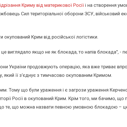
ідрізання Криму від материкової Росії
і на створення умо
бовець Сил територіальної оборони ЗСУ, військовий ек
ти окупований Крим від російської логістики.
це виглядало якщо не як блокада, то напів блокада", - п
они України продовжують операцію, яка вже триває впро
ту, який її з’єднує з тимчасово окупованим Кримом.
рим. Тому що були ураження і є загрози ураження Керчен
торії Росії в окупований Крим. Крім того, ми бачимо, що
 що те, що можна назвати певною умовною блокадою – це 