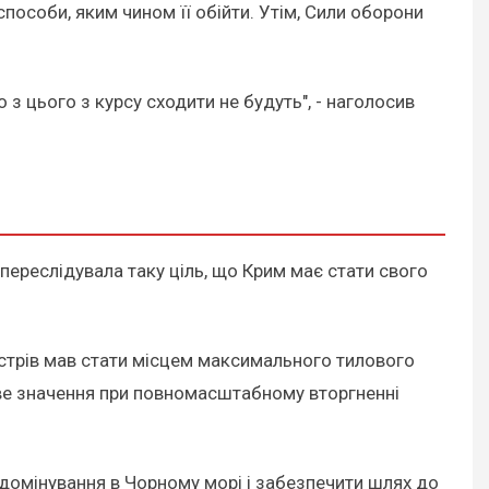
пособи, яким чином її обійти. Утім, Сили оборони
о з цього з курсу сходити не будуть", - наголосив
 переслідувала таку ціль, що Крим має стати свого
вострів мав стати місцем максимального тилового
ове значення при повномасштабному вторгненні
 домінування в Чорному морі і забезпечити шлях до