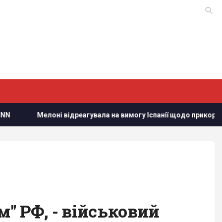
гувала на вимогу Іспанії щодо прикордонних перевірок у Шенге
" РФ, - військовий