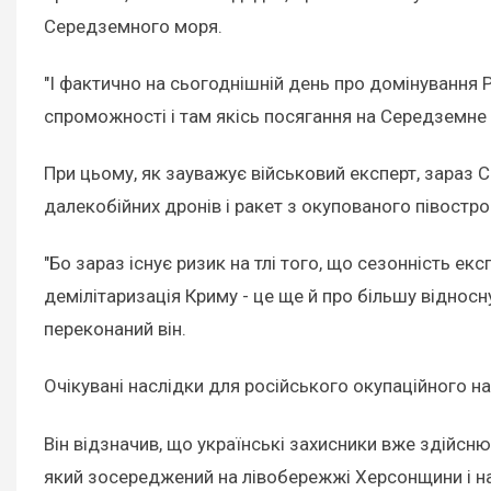
Середземного моря.
"І фактично на сьогоднішній день про домінування Р
спроможності і там якісь посягання на Середземне 
При цьому, як зауважує військовий експерт, зараз С
далекобійних дронів і ракет з окупованого півостро
"Бо зараз існує ризик на тлі того, що сезонність е
демілітаризація Криму - це ще й про більшу відносну
переконаний він.
Очікувані наслідки для російського окупаційного на
Він відзначив, що українські захисники вже здійсн
який зосереджений на лівобережжі Херсонщини і н