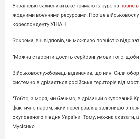
Українські захисники вже тримають курс на
повне в
жодними воєнними ресурсами. Про це військовослуж
кореспонденту УНІАН.
Зокрема, він відповів, чи можливо повністю відріза
"Можна створити досить серйозні умови того, щоби 
Військовослужбовець відзначив, що нині Сили обор
системно відрізається російська територія від мос
"Тобто, з моря, ми бачимо, відрізаний окупований К
фактично паром, який переправляв залізницю з тери
окупованого півдня України. Тому, можна сказати,
Мусієнко.