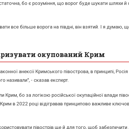
таточна, бо є розуміння, що ворог буде шукати шляхи й с
ати все більше ворога на півдні, він взятий. І я думаю, щ
аризувати окупований Крим
онної анексії Кримського півострова, в принципі, Росія
о називали", - сказав експерт.
али Крим, бо за логікою російської окупаційної влади пі
, Крим в 2022 році відігравав принципово важливе ключ
икористовувати півострів ще й для того, щоб забезпечити