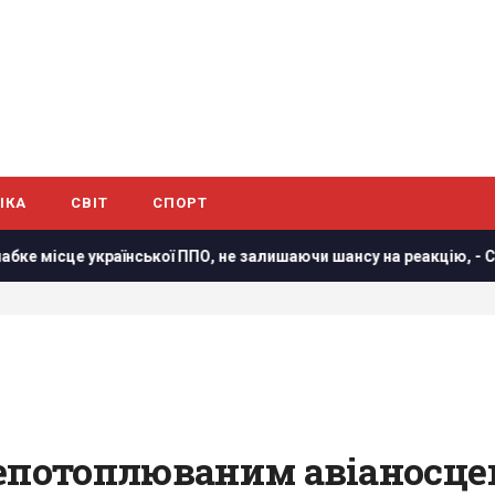
ІКА
СВІТ
СПОРТ
ППО, не залишаючи шансу на реакцію, - CNN
Мелоні відреа
епотоплюваним авіаносцем