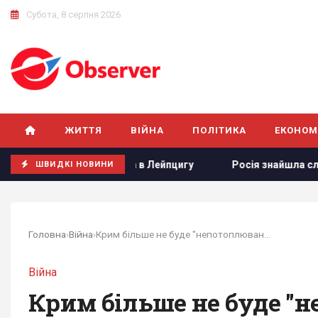
Субота, 8 серпня 2026
ЖИТТЯ
ВІЙНА
ПОЛІТИКА
ЕКОНОМ
рона в Лейпцигу
Росія знайшла слабке місце української 
ШВИДКІ НОВИНИ
Головна
›
Війна
›
Крим більше не буде "непотоплюваним...
Війна
Крим більше не буде "н