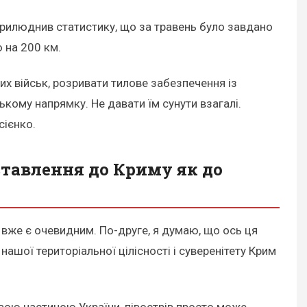
рилюднив статистику, що за травень було завдано
ю на 200 км.
их військ, розривати тилове забезпечення із
кому напрямку. Не давати їм сунути взагалі.
сієнко.
ставлення до Криму як до
е вже є очевидним. По-друге, я думаю, що ось ця
 нашої територіальної цілісності і суверенітету Крим
овою частиною України, півострів просто може