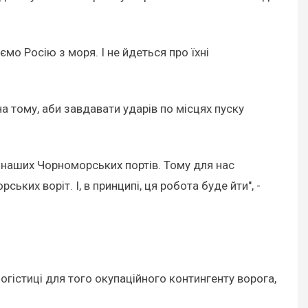
мо Росію з моря. І не йдеться про їхні
а тому, аби завдавати ударів по місцях пуску
р наших Чорноморських портів. Тому для нас
ких воріт. І, в принципі, ця робота буде йти", -
гістиці для того окупаційного контингенту ворога,