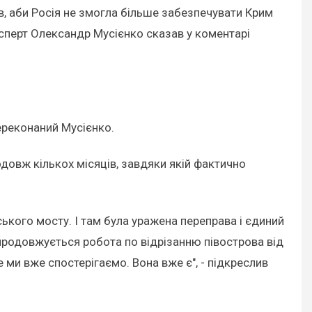
в, аби Росія не змогла більше забезпечувати Крим
сперт Олександр Мусієнко сказав у коментарі
ереконаний Мусієнко.
довж кількох місяців, завдяки якій фактично
ського мосту. І там була уражена переправа і єдиний
 продовжується робота по відрізанню півострова від
ми вже спостерігаємо. Вона вже є", - підкреслив