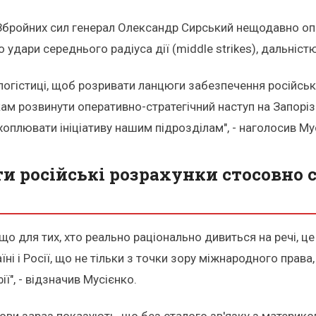
Збройних сил генерал Олександр Сирський нещодавно оп
 удари середнього радіуса дії (middle strikes), дальніст
логістиці, щоб розривати ланцюги забезпечення російськ
ам розвинути оперативно-стратегічний наступ на Запорізь
хоплювати ініціативу нашим підрозділам", - наголосив Му
 російські розрахунки стосовно 
о для тих, хто реально раціонально дивиться на речі, ц
ні і Росії, що не тільки з точки зору міжнародного права,
ії", - відзначив Мусієнко.
мови зараз показують, що без сталого зв'язку з материк