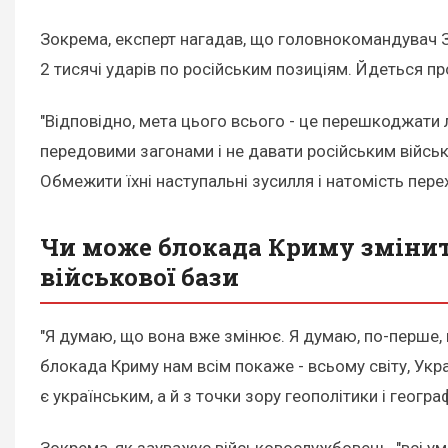
Зокрема, експерт нагадав, що головнокомандувач 
2 тисячі ударів по російським позиціям. Йдеться про
"Відповідно, мета цього всього - це перешкоджати 
передовими загонами і не давати російським військ
Обмежити їхні наступальні зусилля і натомість пере
Чи може блокада Криму змінити
військової бази
"Я думаю, що вона вже змінює. Я думаю, по-перше, щ
блокада Криму нам всім покаже - всьому світу, Украї
є українським, а й з точки зору геополітики і географ
Зокрема, як зауважує військовослужбовець, "всі у