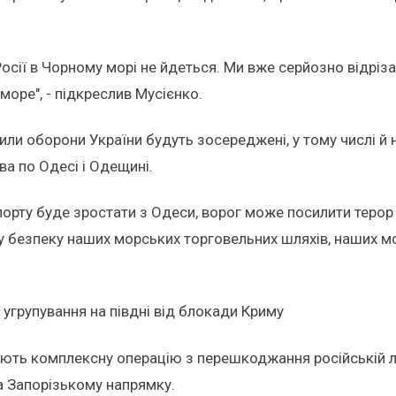
осії в Чорному морі не йдеться. Ми вже серйозно відрізає
море", - підкреслив Мусієнко.
или оборони України будуть зосереджені, у тому числі й н
ва по Одесі і Одещині.
кспорту буде зростати з Одеси, ворог може посилити теро
 безпеку наших морських торговельних шляхів, наших морсь
 угрупування на півдні від блокади Криму
юють комплексну операцію з перешкоджання російській ло
а Запорізькому напрямку.