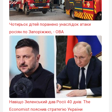
Чотирьох дітей поранено унаслідок атаки
росіян по Запоріжжю, - ОВА
Навіщо Зеленський дав Росії 40 днів: The
Economist пояснив стратегію України