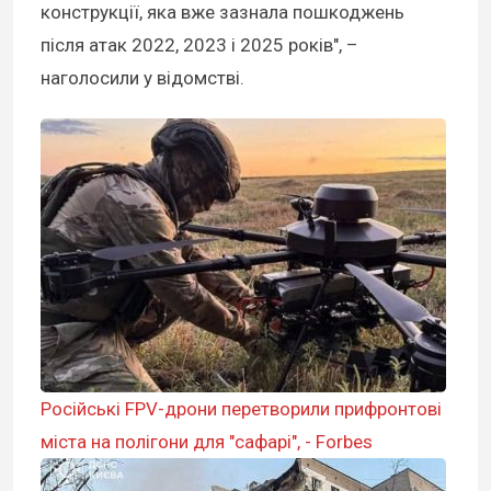
конструкції, яка вже зазнала пошкоджень
після атак 2022, 2023 і 2025 років", –
наголосили у відомстві.
Російські FPV-дрони перетворили прифронтові
міста на полігони для "сафарі", - Forbes