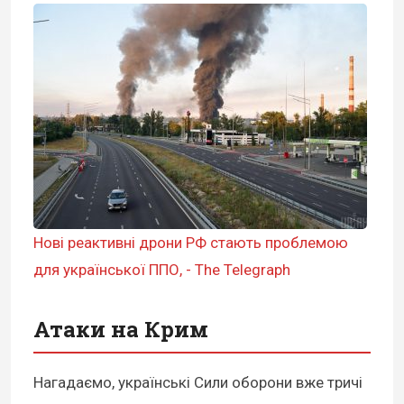
Нові реактивні дрони РФ стають проблемою
для української ППО, - The Telegraph
Атаки на Крим
Нагадаємо, українські Сили оборони вже тричі