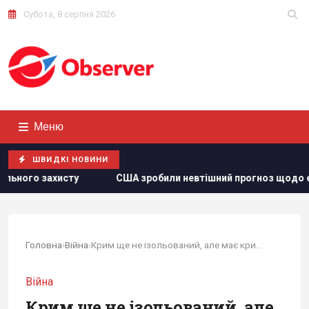
Субота, 8 серпня 2026
Меню
ШВИДКІ НОВИНИ
евтішний прогноз щодо експорту українського збіжжя, - Bloom
Головна
›
Війна
›
Крим ще не ізольований, але має критичну...
Війна
Крим ще не ізольований, але