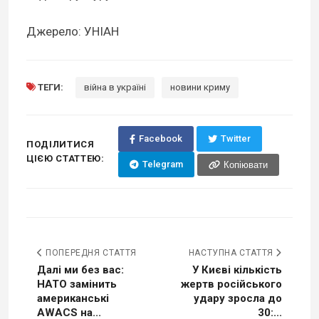
Джерело: УНІАН
ТЕГИ:
війна в україні
новини криму
Facebook
Twitter
ПОДІЛИТИСЯ
ЦІЄЮ СТАТТЕЮ:
Telegram
Копіювати
ПОПЕРЕДНЯ СТАТТЯ
НАСТУПНА СТАТТЯ
Далі ми без вас:
У Києві кількість
НАТО замінить
жертв російського
американські
удару зросла до
AWACS на...
30:...