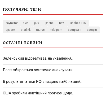
ПОПУЛЯРНІ ТЕГИ
bayraktar
f-35
g20
iphone
navi
shahed-136
spacex
starlink
taurus
telegram
австралія
австрія
ОСТАННІ НОВИНИ
Зеленський відреагував на ухвалення...
Росія збирається остаточно анексувати...
В результаті атаки РФ знищено найбільший...
США зробили невтішний прогноз щодо...