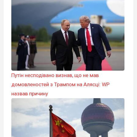
Путін несподівано визнав, що не мав
домовленостей з Трампом на Алясці: WP
назвав причину