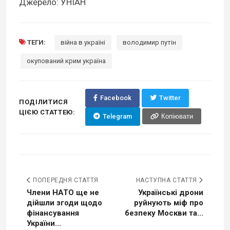
Джерело: УНІАН
ТЕГИ:
війна в україні
володимир путін
окупований крим україна
Facebook
Twitter
ПОДІЛИТИСЯ
ЦІЄЮ СТАТТЕЮ:
Telegram
Копіювати
ПОПЕРЕДНЯ СТАТТЯ
НАСТУПНА СТАТТЯ
Члени НАТО ще не
Українські дрони
дійшли згоди щодо
руйнують міф про
фінансування
безпеку Москви та...
України...