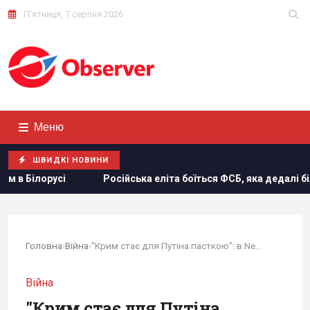
П'ятниця, 7 серпня 2026
Меню
ШВИДКІ НОВИНИ
літа боїться ФСБ, яка дедалі більше виходить з-під контролю, 
Головна
›
Війна
›
"Крим стає для Путіна пасткою": в Newsweek...
Війна
"Крим стає для Путіна