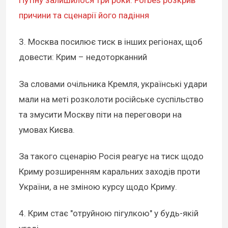
Путіну залишилося три роки: Forbes розкрив
причини та сценарії його падіння
3. Москва посилює тиск в інших регіонах, щоб
довести: Крим – недоторканний
За словами очільника Кремля, українські удари
мали на меті розколоти російське суспільство
та змусити Москву піти на переговори на
умовах Києва.
За такого сценарію Росія реагує на тиск щодо
Криму розширенням каральних заходів проти
України, а не зміною курсу щодо Криму.
4. Крим стає "отруйною пігулкою" у будь-якій