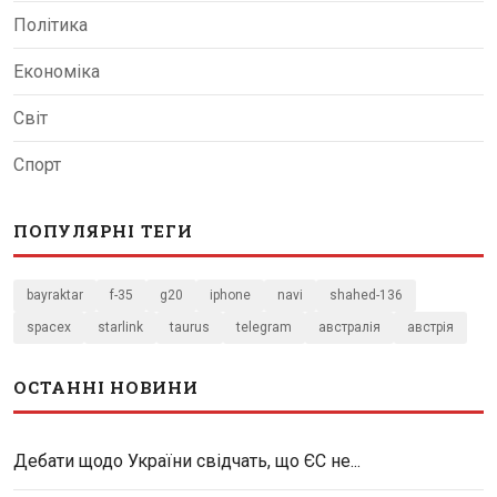
Політика
Економіка
Світ
Спорт
ПОПУЛЯРНІ ТЕГИ
bayraktar
f-35
g20
iphone
navi
shahed-136
spacex
starlink
taurus
telegram
австралія
австрія
ОСТАННІ НОВИНИ
Дебати щодо України свідчать, що ЄС не...