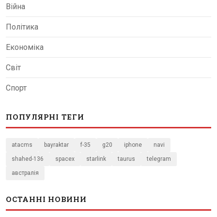
Війна
Політика
Економіка
Світ
Спорт
ПОПУЛЯРНІ ТЕГИ
atacms
bayraktar
f-35
g20
iphone
navi
shahed-136
spacex
starlink
taurus
telegram
австралія
ОСТАННІ НОВИНИ