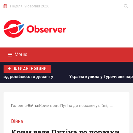
Неділя, 9 серпня 2026
Меню
ШВИДКІ НОВИНИ
нту
Україна купила у Туреччини партію ракет ATACMS і гусе
Головна
›
Війна
›
Крим веде Путіна до поразки у війні, - The Telegraph
Війна
Крим веде Путіна до поразки