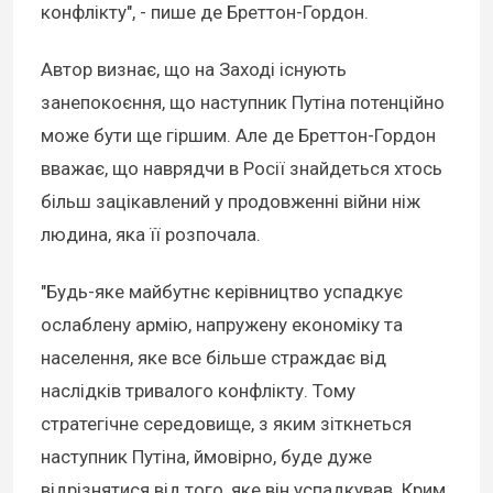
конфлікту", - пише де Бреттон-Гордон.
Автор визнає, що на Заході існують
занепокоєння, що наступник Путіна потенційно
може бути ще гіршим. Але де Бреттон-Гордон
вважає, що наврядчи в Росії знайдеться хтось
більш зацікавлений у продовженні війни ніж
людина, яка її розпочала.
"Будь-яке майбутнє керівництво успадкує
ослаблену армію, напружену економіку та
населення, яке все більше страждає від
наслідків тривалого конфлікту. Тому
стратегічне середовище, з яким зіткнеться
наступник Путіна, ймовірно, буде дуже
відрізнятися від того, яке він успадкував. Крим