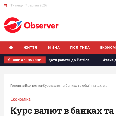
П'ятниця, 7 серпня 2026
ЖИТТЯ
ВІЙНА
ПОЛІТИКА
ЕКОНОМ
ького надати ракети до Patriot
Атака дронів на Москву:
ШВИДКІ НОВИНИ
Головна
›
Економіка
›
Курс валют в банках та обмінниках: євро...
Економіка
Курс валют в банках та