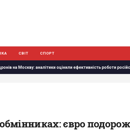
ІКА
СВІТ
СПОРТ
 аналітики оцінили ефективність роботи російської ППО
У
 обмінниках: євро подорож