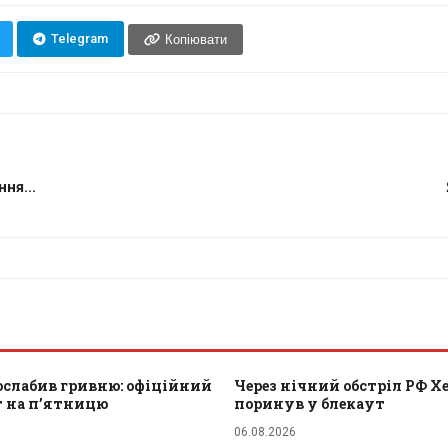
Telegram
Копіювати
ня...
ослабив гривню: офіційний
Через нічний обстріл РФ Х
т на п’ятницю
поринув у блекаут
06.08.2026