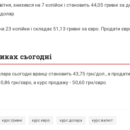
квітня, знизився на 7 копійок і становить 44,05 гривні з
 долар.
на 23 копійки і складає 51,13 гривні за євро. Продати є
иках сьогодні
ара сьогодні вранці становить 43,75 грн/дол., а продати
0,86 грн/євро, а курс продажу - 50,60 грн/євро.
курс гривні
курс євро
курс долара
курс валют