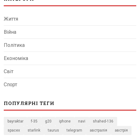
Життя
Війна
Політика
Економіка
Світ
Спорт
ПОПУЛЯРНІ ТЕГИ
bayraktar
f-35
g20
iphone
navi
shahed-136
spacex
starlink
taurus
telegram
австралія
австрія