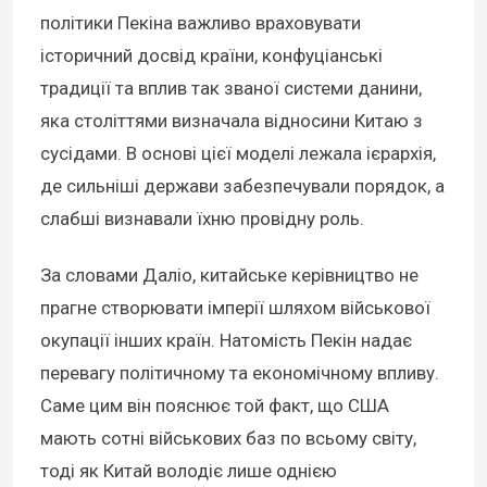
політики Пекіна важливо враховувати
історичний досвід країни, конфуціанські
традиції та вплив так званої системи данини,
яка століттями визначала відносини Китаю з
сусідами. В основі цієї моделі лежала ієрархія,
де сильніші держави забезпечували порядок, а
слабші визнавали їхню провідну роль.
За словами Даліо, китайське керівництво не
прагне створювати імперії шляхом військової
окупації інших країн. Натомість Пекін надає
перевагу політичному та економічному впливу.
Саме цим він пояснює той факт, що США
мають сотні військових баз по всьому світу,
тоді як Китай володіє лише однією