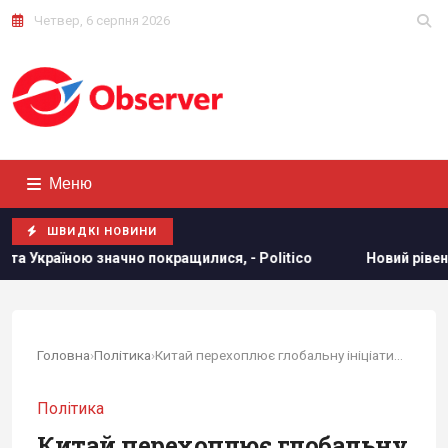
Четвер, 6 серпня 2026
Меню
ШВИДКІ НОВИНИ
илися, - Politico
Новий рівень ескалації: The Guardian п
Головна
›
Політика
›
Китай перехоплює глобальну ініціативу: відомий...
Політика
Китай перехоплює глобальну