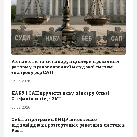
Активісти та антикорупціонери провалили
реформу правоохоронної й судової систем —
експрокурор САП
05.08.2026
НАБУ і САП вручили нову підозру Ользі
Стефанішиній, - ЗМІ
05.08.2026
Сибіга пригрозив КНДР військовою
відповіддю на розгортання ракетних систем в
Росії