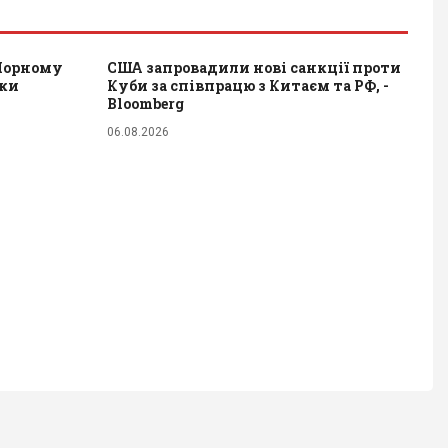
 Чорному
США запровадили нові санкції проти
дки
Куби за співпрацю з Китаєм та РФ, -
Bloomberg
06.08.2026