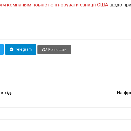
оїм компаніям повністю ігнорувати санкції США
щодо прив
Telegram
Копіювати
 хід...
На фро