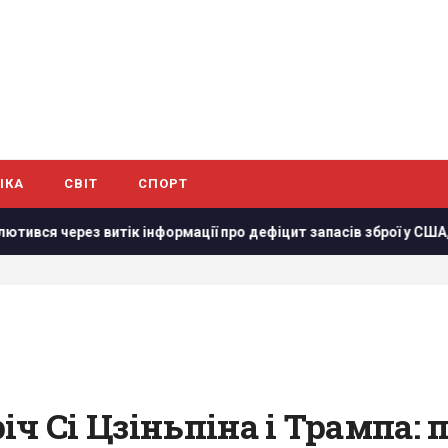
ІКА
СВІТ
СПОРТ
інформації про дефіцит запасів зброї у США, – CNN
Украї
іч Сі Цзіньпіна і Трампа: