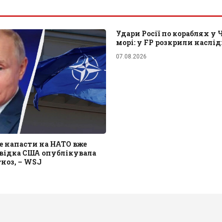
Удари Росії по кораблях у
морі: у FP розкрили наслі
07.08.2026
е напасти на НАТО вже
звідка США опублікувала
ноз, – WSJ