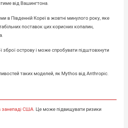
гатиме від Вашингтона.
и в Південній Кореї в жовтні минулого року, яке
абільних поставок цих корисних копалин,
а.
ї зброї острову і може спробувати підштовхнути
ивостей таких моделей, як Mythos від Anthropic.
в занепаді США
. Це може підвищувати ризики