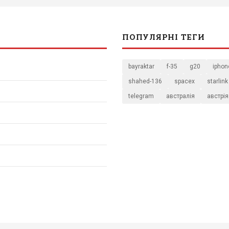
ПОПУЛЯРНІ ТЕГИ
bayraktar
f-35
g20
iphon
shahed-136
spacex
starlink
telegram
австралія
австрія