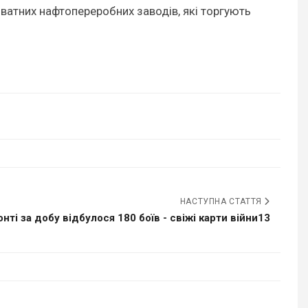
атних нафтопереробних заводів, які торгують
НАСТУПНА СТАТТЯ
нті за добу відбулося 180 боїв - свіжі карти війни13