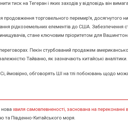
инити тиск на Тегеран і яких заходів у відповідь він вима
ся продовження торговельного перемир'я, досягнутого ним
ання рідкоземельних елементів до США. Забезпечення ст
 винищувачів, стане ключовим пріоритетом для Вашингтон
переговорах. Пекін стурбований продажем американсько
залежністю Тайваню, як зазначають китайські аналітики.
Сі, ймовірно, обговорять ШІ на тлі побоювань щодо можл
я нова
хвиля самовпевненості, заснована на переконанні 
ню та Південно-Китайського моря.