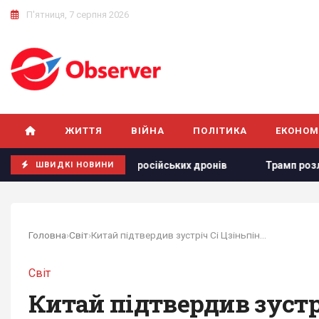
П'ятниця, 7 серпня 2026
ЖИТТЯ
ВІЙНА
ПОЛІТИКА
ЕКОНОМ
лювання російських дронів
Трамп розлютився через витік 
ШВИДКІ НОВИНИ
Головна
›
Світ
›
Китай підтвердив зустріч Сі Цзіньпіна і...
Світ
Китай підтвердив зустр