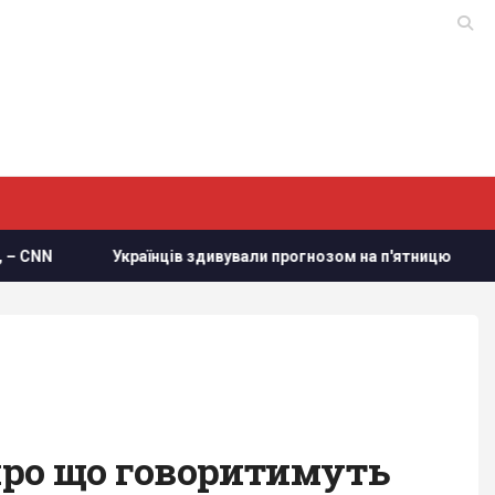
нців здивували прогнозом на п'ятницю
Путін може напас
 про що говоритимуть