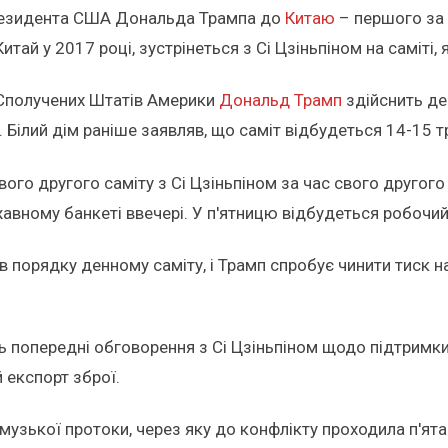
президента США Дональда Трампа до
Китаю
– першого за 
тай у 2017 році, зустрінеться з Сі Цзіньпіном на саміті, 
 Сполучених Штатів Америки
Дональд Трамп
здійснить де
Білий дім раніше заявляв, що саміт відбудеться 14-15 т
ого другого саміту з Сі Цзіньпіном за час свого другого т
жавному банкеті ввечері. У п'ятницю відбудеться робочи
в порядку денному саміту, і Трамп спробує чинити тиск на
 попередні обговорення з Сі Цзіньпіном щодо підтримки
 експорт зброї.
музької протоки, через яку до конфлікту проходила п'ята 