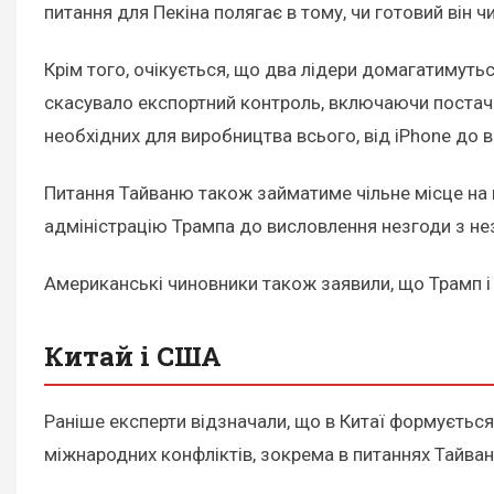
питання для Пекіна полягає в тому, чи готовий він ч
Крім того, очікується, що два лідери домагатимуть
скасувало експортний контроль, включаючи постач
необхідних для виробництва всього, від iPhone до
Питання Тайваню також займатиме чільне місце на 
адміністрацію Трампа до висловлення незгоди з не
Американські чиновники також заявили, що Трамп і 
Китай і США
Раніше експерти відзначали, що в Китаї формуєтьс
міжнародних конфліктів, зокрема в питаннях Тайва