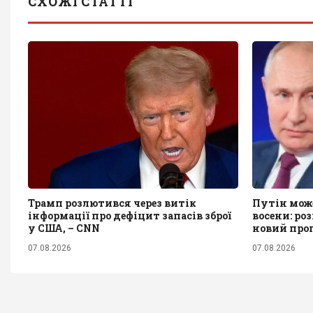
СХОЖІ СТАТТІ
Трамп розлютився через витік
Путін мож
інформації про дефіцит запасів зброї
восени: ро
у США, – CNN
новий прог
07.08.2026
07.08.2026