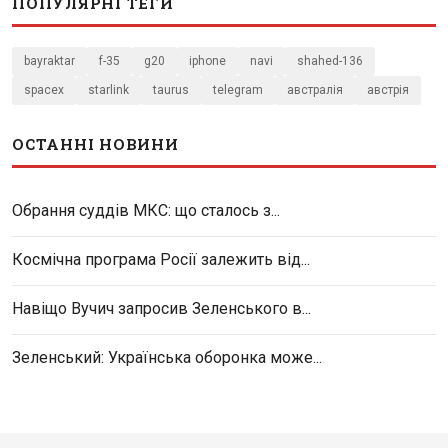
ПОПУЛЯРНІ ТЕГИ
bayraktar
f-35
g20
iphone
navi
shahed-136
spacex
starlink
taurus
telegram
австралія
австрія
ОСТАННІ НОВИНИ
Обрання суддів МКС: що сталось з...
Космічна програма Росії залежить від...
Навіщо Вучич запросив Зеленського в...
Зеленський: Українська оборонка може...