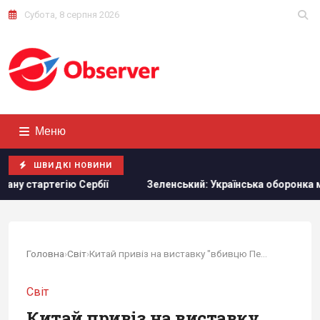
Субота, 8 серпня 2026
Меню
ШВИДКІ НОВИНИ
бії
Зеленський: Українська оборонка може збільшити вир
Головна
›
Світ
›
Китай привіз на виставку "вбивцю Петріота",...
Світ
Китай привіз на виставку