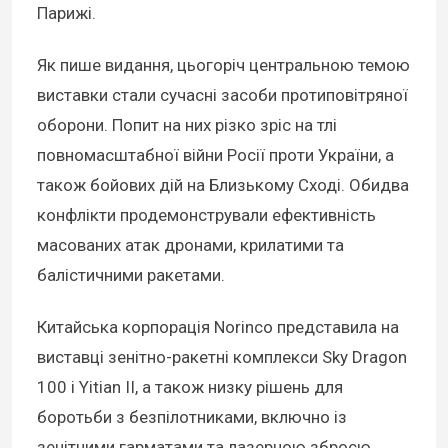
Парижі.
Як пише видання, цьогоріч центральною темою
виставки стали сучасні засоби протиповітряної
оборони. Попит на них різко зріс на тлі
повномасштабної війни Росії проти України, а
також бойових дій на Близькому Сході. Обидва
конфлікти продемонстрували ефективність
масованих атак дронами, крилатими та
балістичними ракетами.
Китайська корпорація Norinco представила на
виставці зенітно-ракетні комплекси Sky Dragon
100 і Yitian II, а також низку рішень для
боротьби з безпілотниками, включно із
зенітними гарматами та лазерною зброєю.