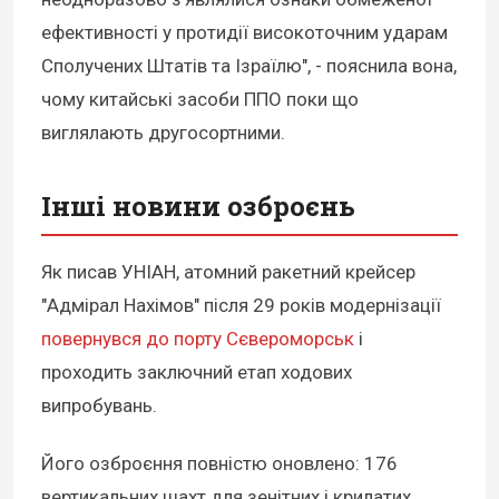
ефективності у протидії високоточним ударам
Сполучених Штатів та Ізраїлю", - пояснила вона,
чому китайські засоби ППО поки що
виглялають другосортними.
Інші новини озброєнь
Як писав УНІАН, атомний ракетний крейсер
"Адмірал Нахімов" після 29 років модернізації
повернувся до порту Сєвероморськ
і
проходить заключний етап ходових
випробувань.
Його озброєння повністю оновлено: 176
вертикальних шахт для зенітних і крилатих