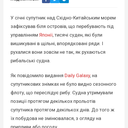
У січні супутник над Східно-Китайським морем
зафіксував біля островів, що перебувають під
управлінням
Японії
, тисячі суден, які були
вишикувані в щільні, впорядковані ряди. І
рухалися вони зовсім не так, як рухаються
рибальські судна.
Як повідомило видання
Daily Galaxy
, на
супутникових знімках не було видно сезонного
флоту, що переслідує рибу. Судна утримували
позиції протягом декількох прольотів
супутника протягом декількох днів. До того ж
їх побудова не змінювалася, з огляду на
припливи або погоду.