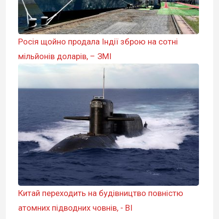
Росія щойно продала Індії зброю на сотні
мільйонів доларів, – ЗМІ
Китай переходить на будівництво повністю
атомних підводних човнів, - BI