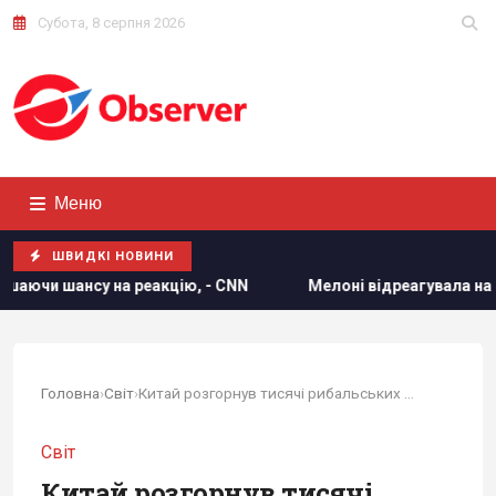
Субота, 8 серпня 2026
Меню
ШВИДКІ НОВИНИ
NN
Мелоні відреагувала на вимогу Іспанії щодо прикордо
Головна
›
Світ
›
Китай розгорнув тисячі рибальських суден біля...
Світ
Китай розгорнув тисячі