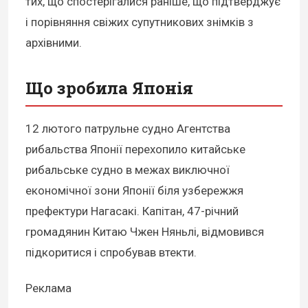
тих, що спостерігалися раніше, що підтверджує
і порівняння свіжих супутникових знімків з
архівними.
Що зробила Японія
12 лютого патрульне судно Агентства
рибальства Японії перехопило китайське
рибальське судно в межах виключної
економічної зони Японії біля узбережжя
префектури Нагасакі. Капітан, 47-річний
громадянин Китаю Чжен Няньлі, відмовився
підкоритися і спробував втекти.
Реклама