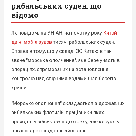
рибальських суден: що
відомо
Як повідомляв УНІАН, на початку року
Китай
двічі мобілізував
тисячі рибальських суден.
Справа в тому, що у складі ЗС Китаю є так
зване "морське ополчення", яке бере участь в
операціях, спрямованих на встановлення
контролю над спірними водами біля берегів
країни.
"Морське ополчення" складається з державних
рибальських флотилій, працівники яких
проходять військову підготовку, але керують
організацією кадрові військові.