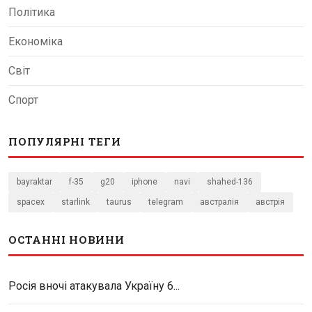
Політика
Економіка
Світ
Спорт
ПОПУЛЯРНІ ТЕГИ
bayraktar
f-35
g20
iphone
navi
shahed-136
spacex
starlink
taurus
telegram
австралія
австрія
ОСТАННІ НОВИНИ
Росія вночі атакувала Україну 6...