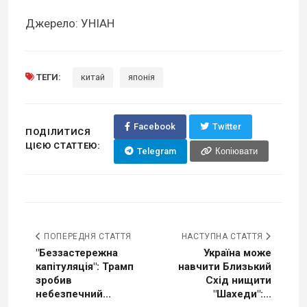
Джерело: УНІАН
ТЕГИ:
китай
японія
Facebook
Twitter
ПОДІЛИТИСЯ
ЦІЄЮ СТАТТЕЮ:
Telegram
Копіювати
ПОПЕРЕДНЯ СТАТТЯ
НАСТУПНА СТАТТЯ
"Беззастережна
Україна може
капітуляція": Трамп
навчити Близький
зробив
Схід нищити
небезпечний...
"Шахеди":...