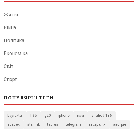
Життя
Війна
Політика
Економіка
Світ
Спорт
ПОПУЛЯРНІ ТЕГИ
bayraktar
f-35
g20
iphone
navi
shahed-136
spacex
starlink
taurus
telegram
австралія
австрія