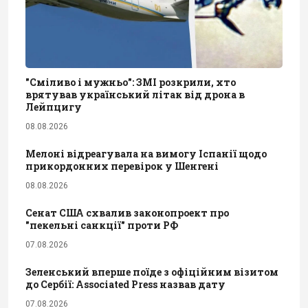
"Сміливо і мужньо": ЗМІ розкрили, хто
врятував український літак від дрона в
Лейпцигу
08.08.2026
Мелоні відреагувала на вимогу Іспанії щодо
прикордонних перевірок у Шенгені
08.08.2026
Сенат США схвалив законопроект про
"пекельні санкції" проти РФ
07.08.2026
Зеленський вперше поїде з офіційним візитом
до Сербії: Associated Press назвав дату
07.08.2026