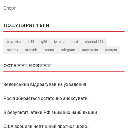
Спорт
ПОПУЛЯРНІ ТЕГИ
bayraktar
f-35
g20
iphone
navi
shahed-136
spacex
starlink
taurus
telegram
австралія
австрія
ОСТАННІ НОВИНИ
Зеленський відреагував на ухвалення...
Росія збирається остаточно анексувати...
В результаті атаки РФ знищено найбільший...
США зробили невтішний прогноз щодо...