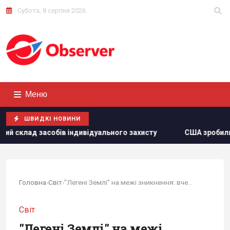
Субота, 8 серпня 2026
Меню
ШВИДКІ НОВИНИ
дивідуального захисту
США зробили невтішний прогноз щ
Головна
›
Світ
›
"Легені Землі" на межі зникнення: вчені...
Світ
"Легені Землі" на межі