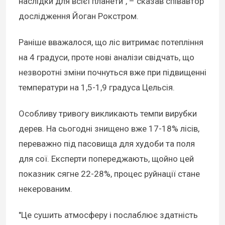
наслідки для всієї планети", – сказав співавтор
дослідження Йоган Рокстром.
Раніше вважалося, що ліс витримає потепління
на 4 градуси, проте нові аналізи свідчать, що
незворотні зміни почнуться вже при підвищенні
температури на 1,5-1,9 градуса Цельсія.
Особливу тривогу викликають темпи вирубки
дерев. На сьогодні знищено вже 17-18% лісів,
переважно під пасовища для худоби та поля
для сої. Експерти попереджають, щойно цей
показник сягне 22-28%, процес руйнації стане
некерованим.
"Це сушить атмосферу і послаблює здатність