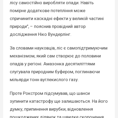
лісу самостійно виробляти опади. Навіть
помірне додаткове потепління може
спричинити каскадні ефекти у великій частині
природи", – пояснив провідний автор
дослідження Ніко Вундерлінг.
За словами науковців, ліс є самопідтримуючим
механізмом, який сам створює до половини
опадів у регіоні. Амазонка десятиліттями
слугувала природним буфером, поглинаючи
мільярди тонн вуглекислого газу.
Проте Рокстром підсумував, що шанси
зупинити катастрофу ще залишаються. На його
думку, припинення вирубки, відновлення
пошкоджених ділянок та швидке скорочення