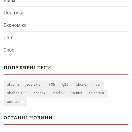
Війна
Політика
Економіка
Світ
Спорт
ПОПУЛЯРНІ ТЕГИ
atacms
bayraktar
f-35
g20
iphone
navi
shahed-136
spacex
starlink
taurus
telegram
австралія
ОСТАННІ НОВИНИ