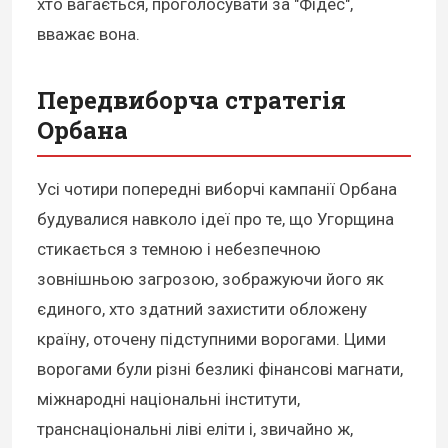
хто вагається, проголосувати за "Фідес",
вважає вона.
Передвиборча стратегія
Орбана
Усі чотири попередні виборчі кампанії Орбана
будувалися навколо ідеї про те, що Угорщина
стикається з темною і небезпечною
зовнішньою загрозою, зображуючи його як
єдиного, хто здатний захистити обложену
країну, оточену підступними ворогами. Цими
ворогами були різні безликі фінансові магнати,
міжнародні національні інститути,
транснаціональні ліві еліти і, звичайно ж,