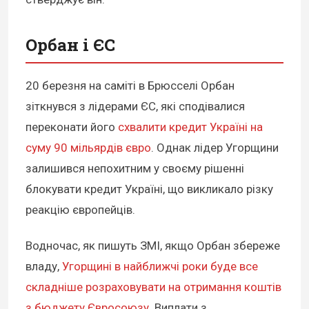
Орбан і ЄС
20 березня на саміті в Брюсселі Орбан
зіткнувся з лідерами ЄС, які сподівалися
переконати його
схвалити кредит Україні на
суму 90 мільярдів євро
. Однак лідер Угорщини
залишився непохитним у своєму рішенні
блокувати кредит Україні, що викликало різку
реакцію європейців.
Водночас, як пишуть ЗМІ, якщо Орбан збереже
владу,
Угорщині в найближчі роки буде все
складніше розраховувати на отримання коштів
з бюджету Євросоюзу
. Виплати з