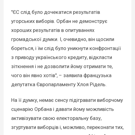
"ЄС слід було дочекатися результатів
угорських виборів. Орбан не демонструє
хороших результатів в опитуваннях
громадської думки. І, очевидно, він щосили
бореться, і їм слід було уникнути конфронтації
з приводу українського кредиту, відкласти
зіткнення і не дозволити йому отримати те,
чого він явно хотів", – заявила французька
депутатка Європарламенту Хлоя Рідель.
На її думку, немає сенсу підігравати виборчому
сценарію Орбана і давати йому можливість
активізувати свою електоральну базу,
згуртувати виборців і, можливо, переконати тих,