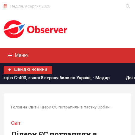
Неділя, 9 серпня 2026
Меню
ШВИДКІ НОВИНИ
серпня били по Україні, - Мадяр
Дві океанічні аномалії 
Головна
›
Світ
›
Лідери ЄС потрапили в пастку Орбана і...
Світ
Лідери ЄС потрапили в