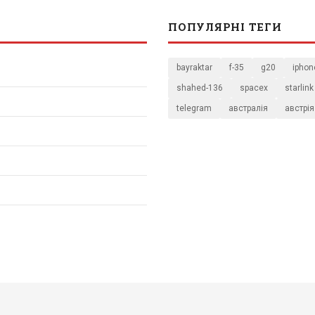
ПОПУЛЯРНІ ТЕГИ
bayraktar
f-35
g20
iphon
shahed-136
spacex
starlink
telegram
австралія
австрія