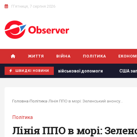
П'ятниця, 7 серпня 2026
ЖИТТЯ
ВІЙНА
ПОЛІТИКА
ЕКОНОМ
АТО виділять Україні військової допомоги
США запровадил
ШВИДКІ НОВИНИ
Головна
›
Політика
›
Лінія ППО в морі: Зеленський анонсував новий...
Політика
Лінія ППО в морі: Зеле