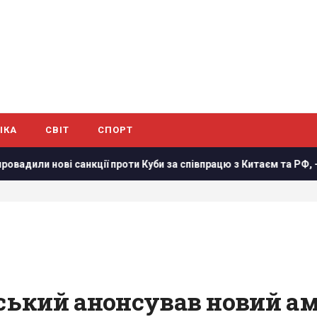
ІКА
СВІТ
СПОРТ
и нові санкції проти Куби за співпрацю з Китаєм та РФ, - Bloom
нський анонсував новий а