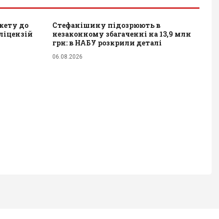
акету до
Стефанішину підозрюють в
 ліцензій
незаконному збагаченні на 13,9 млн
грн: в НАБУ розкрили деталі
06.08.2026