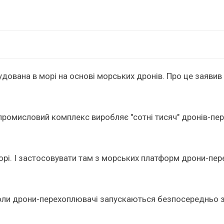
будована в морі на основі морських дронів. Про це заяви
промисловий комплекс виробляє "сотні тисяч" дронів-пере
 морі. І застосовувати там з морських платформ дрони-пер
оли дрони-перехоплювачі запускаються безпосередньо з