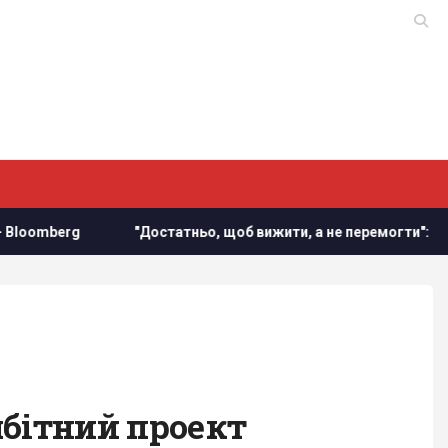
berg
"Достатньо, щоб вижити, а не перемогти": ексчинов
мбітний проект