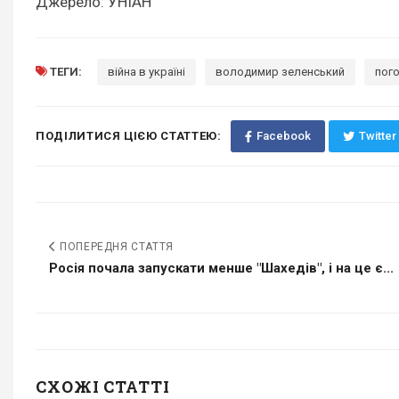
Джерело: УНІАН
ТЕГИ:
війна в україні
володимир зеленський
пого
ПОДІЛИТИСЯ ЦІЄЮ СТАТТЕЮ:
Facebook
Twitter
ПОПЕРЕДНЯ СТАТТЯ
Росія почала запускати менше "Шахедів", і на це є...
СХОЖІ СТАТТІ