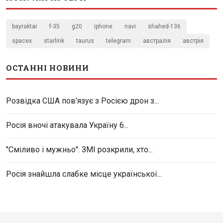
bayraktar
f-35
g20
iphone
navi
shahed-136
spacex
starlink
taurus
telegram
австралія
австрія
ОСТАННІ НОВИНИ
Розвідка США пов’язує з Росією дрон з...
Росія вночі атакувала Україну 6...
"Сміливо і мужньо": ЗМІ розкрили, хто...
Росія знайшла слабке місце української...