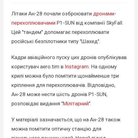
Літаки Ан-28 почали озброювати
дронами-
перехоплювачами
P1-SUN від компанії SkyFall.
Цей "тандем" допомагає перехоплювати
російські безпілотники типу "Шахед".
Кадри авіаційного пуску цих дронів опублікував
користувач aero.tim в
Instagram
. На одному
крилі можна було помітити щонайменше три
кріплення для перехоплювачів. Відповідно,
Ан-28 може нести шість дронів P1-SUN,
розповідає видання "
Мілітарний
".
У матеріалі зазначається, що на Ан-28 також
можна помітити оптичну станцію для