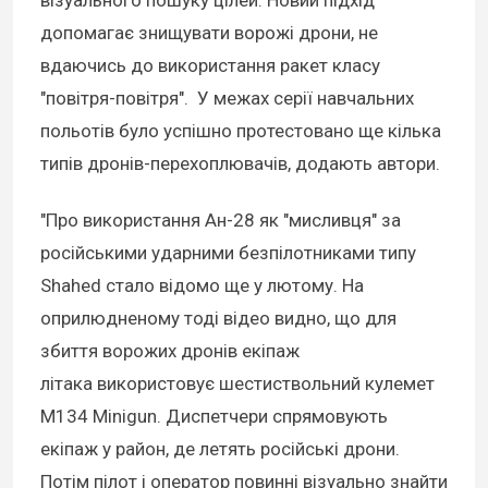
візуального пошуку цілей. Новий підхід
допомагає знищувати ворожі дрони, не
вдаючись до використання ракет класу
"повітря-повітря". У межах серії навчальних
польотів було успішно протестовано ще кілька
типів дронів-перехоплювачів, додають автори.
"Про використання Ан-28 як "мисливця" за
російськими ударними безпілотниками типу
Shahed стало відомо ще у лютому. На
оприлюдненому тоді відео видно, що для
збиття ворожих дронів екіпаж
літака використовує шестиствольний кулемет
M134 Minigun. Диспетчери спрямовують
екіпаж у район, де летять російські дрони.
Потім пілот і оператор повинні візуально знайти