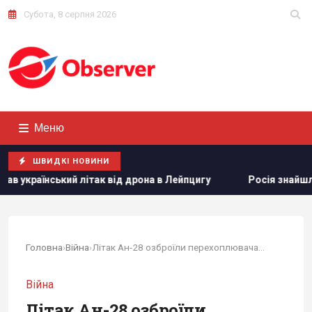
Субота, 8 серпня 2026
Меню
ШВИДКІ НОВИНИ
ітак від дрона в Лейпцигу
Росія знайшла слабке місце ук
Головна
›
Війна
›
Літак Ан-28 озброїли перехоплювачами P1-SUN:...
Війна
Літак Ан-28 озброїли