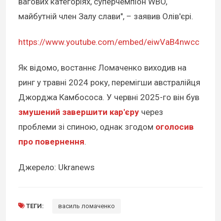
вагових категоріях, суперчемпіон WBO,
майбутній член Залу слави", – заявив Олів'єрі.
https://www.youtube.com/embed/eiwVaB4nwcc
Як відомо, востаннє Ломаченко виходив на
ринг у травні 2024 року, перемігши австралійця
Джорджа Камбососа. У червні 2025-го він був
змушений завершити кар'єру
через
проблеми зі спиною, однак згодом
оголосив
про повернення
.
Джерело: Ukranews
ТЕГИ:
василь ломаченко