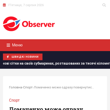
П'ятниця, 7 серпня 2026
Меню
ШВИДКІ НОВИНИ
 субмаринах, розташованих за тисячі кілометрів від України
Головна
›
Спорт
›
Ломаченко може одразу повернутися на титульний...
Спорт
Ломаченко може одразу