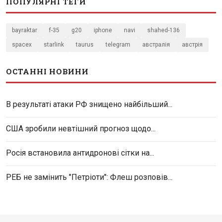
ПОПУЛЯРНІ ТЕГИ
bayraktar
f-35
g20
iphone
navi
shahed-136
spacex
starlink
taurus
telegram
австралія
австрія
ОСТАННІ НОВИНИ
В результаті атаки РФ знищено найбільший...
США зробили невтішний прогноз щодо...
Росія встановила антидронові сітки на...
РЕБ не замінить "Петріоти": Флеш розповів...