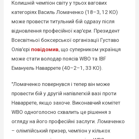
Колишній чемпіон світу у трьох вагових
категоріях Василь Ломаченко (18–3, 12 КО)
може провести титульний бій одразу після
відновлення професійної кар'єри. Президент
Всесвітньої боксерської організації Густаво
Олів'єрі
повідомив
, що суперником українця
може стати володар поясів WBO та IBF
Емануель Наваррете (40–2–1, 33 КО).
"Ломаченко повернувся і тепер він може
провести бій у другій напівлегкій вазі проти
Наваррете, якщо захоче. Виконавчий комітет
WBO одноголосно схвалить це рішення з
огляду на його професійні заслуги. Ломаченко
– олімпійський призер, чемпіон у кількох