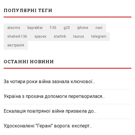
ПОПУЛЯРНІ ТЕГИ
atacms
bayraktar
f-35
g20
iphone
navi
shahed-136
spacex
starlink
taurus
telegram
австралія
ОСТАННІ НОВИНИ
За чотири роки війна зазнала ключової...
Україна з прохача допомоги перетворилася...
Ескалація повітряної війни призвела до...
Удосконалені "Герані" ворога: експерт...