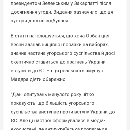
президентом Зеленським у Закарпатті після
досягнення угоди. Видання зазначило, що ця
зустріч досі не відбулася.
В статті наголошується, що хоча Орбан цієї
весни зазнав нищівної поразки на виборах,
значна частина угорського суспільства й досі
скептично ставиться до прагнень України
вступити до ЄС – і ця реальність змушує
Мадяра діяти обережно.
"Дані опитувань минулого року чітко
показують, що більшість угорського
суспільства виступає проти вступу України до
ЄС. Але ці настрої сформувалися в медіа-
екосистемі, де антиукраїнська пропаганда