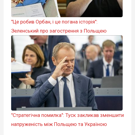
"Це робив Орбан, і це погана історія":
Зеленський про загострення з Польщею
"Стратегічна помилка": Туск закликав зменшити
напруженість між Польщею та Україною