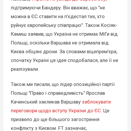
підтримуючи Бандеру. Він вважає, що "не
можна в ЄС ставити на п’єдестал тих, хто
руйнує європейську співпрацю". Також Косіяк-
Камиш заявив, що Україна не отримає МіГи від
Польщі, оскільки Варшава не отримала від
Києва обіцяні дрони. За словами віцепрем'єра,
спочатку Україні ця ідея сподобалася, але її не
реалізували.
Також ми писали, що лідер опозиційної партії
Польщі "Право і справедливість" Ярослав
Качинський закликав Варшаву
заблокувати
переговори щодо вступу України до ЄС.
Це
призвело до ще більшого загострення
конфлікту з Києвом. FT зазначає,