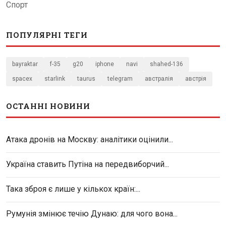
Спорт
ПОПУЛЯРНІ ТЕГИ
bayraktar
f-35
g20
iphone
navi
shahed-136
spacex
starlink
taurus
telegram
австралія
австрія
ОСТАННІ НОВИНИ
Атака дронів на Москву: аналітики оцінили...
Україна ставить Путіна на передвиборчий...
Така зброя є лише у кількох країн:...
Румунія змінює течію Дунаю: для чого вона...