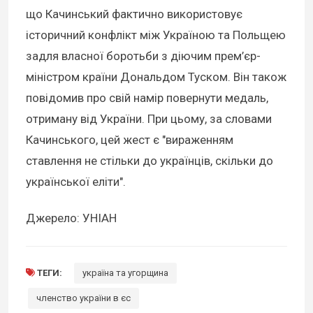
що Качинський фактично використовує
історичний конфлікт між Україною та Польщею
задля власної боротьби з діючим прем’єр-
міністром країни Дональдом Туском. Він також
повідомив про свій намір повернути медаль,
отриману від України. При цьому, за словами
Качинського, цей жест є "вираженням
ставлення не стільки до українців, скільки до
української еліти".
Джерело: УНІАН
ТЕГИ:
україна та угорщина
членство україни в єс