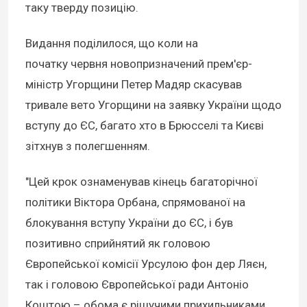
таку тверду позицію.
Видання поділилося, що коли на
початку червня новопризначений прем'єр-
міністр Угорщини Петер Мадяр скасував
тривале вето Угорщини на заявку України щодо
вступу до ЄС, багато хто в Брюсселі та Києві
зітхнув з полегшенням.
"Цей крок ознаменував кінець багаторічної
політики Віктора Орбана, спрямованої на
блокування вступу України до ЄС, і був
позитивно сприйнятий як головою
Європейської комісії Урсулою фон дер Ляєн,
так і головою Європейської ради Антоніо
Коштою – обома є рішучими прихильниками