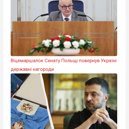
Віцемаршалок Сенату Польщі повернув Україні
державні нагороди