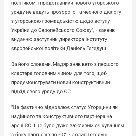
політиком, і представники нового угорського
уряду не ведуть прозорого та чесного діалогу
з угорською громадськістю щодо вступу
України до Європейського Союзу", - заявив
виданню заступник директора Інституту
європейської політики Даніель Гегедуш.
За його словами, Мадяр зняв вето з першого
кластера головним чином для того, щоб
продемонструвати новий конструктивний
підхід свого уряду до ЄС.
"Це фактично відновлює статус Угорщини як
надійного та конструктивного партнера на
арені ЄС. І це було дуже важливим очікуванням
з боку партнерів по ЄС", - додав Гегедуш.