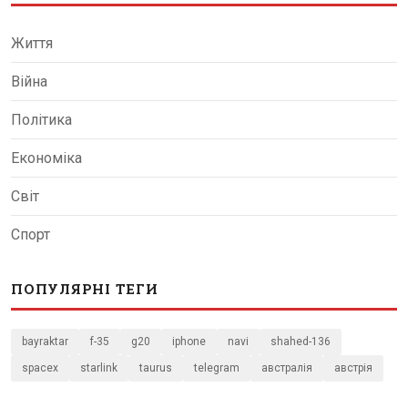
Життя
Війна
Політика
Економіка
Світ
Спорт
ПОПУЛЯРНІ ТЕГИ
bayraktar
f-35
g20
iphone
navi
shahed-136
spacex
starlink
taurus
telegram
австралія
австрія