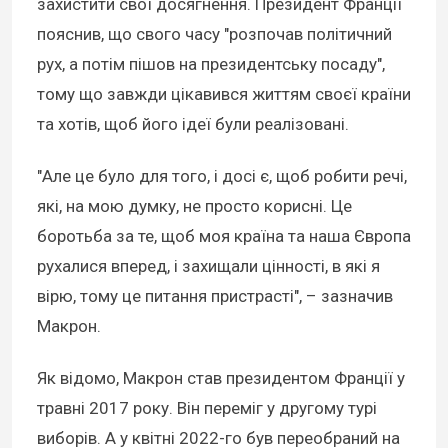
захистити свої досягнення. Президент Франції
пояснив, що свого часу "розпочав політичний
рух, а потім пішов на президентську посаду",
тому що завжди цікавився життям своєї країни
та хотів, щоб його ідеї були реалізовані.
"Але це було для того, і досі є, щоб робити речі,
які, на мою думку, не просто корисні. Це
боротьба за те, щоб моя країна та наша Європа
рухалися вперед, і захищали цінності, в які я
вірю, тому це питання пристрасті", – зазначив
Макрон.
Як відомо, Макрон став президентом Франції у
травні 2017 року. Він переміг у другому турі
виборів. А у квітні 2022-го був переобраний на