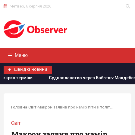
Четвер, 6 серпня 2026
Меню
ШВИДКІ НОВИНИ
Судноплавство через Баб-ель-Мандебську протоку майже пов
Головна
›
Світ
›
Макрон заявив про намір піти з політики після 2027 року
Світ
Макрон заявив про намір