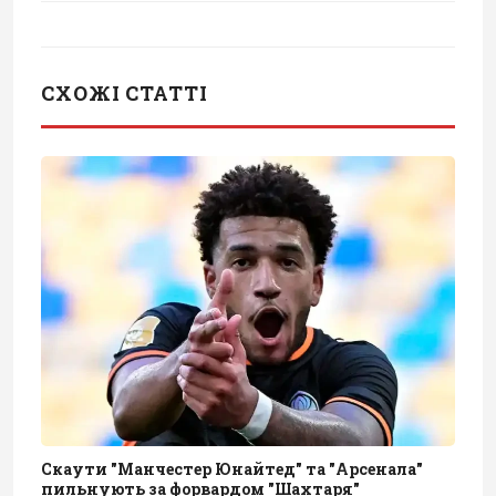
СХОЖІ СТАТТІ
Скаути "Манчестер Юнайтед" та "Арсенала"
пильнують за форвардом "Шахтаря"