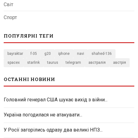
Світ
Спорт
ПОПУЛЯРНІ ТЕГИ
bayraktar
f-35
g20
iphone
navi
shahed-136
spacex
starlink
taurus
telegram
австралія
австрія
ОСТАННІ НОВИНИ
Головний генерал США шукає вихід з війни...
Україна погодилася не атакувати...
У Росії загорілись одразу два великі НПЗ...