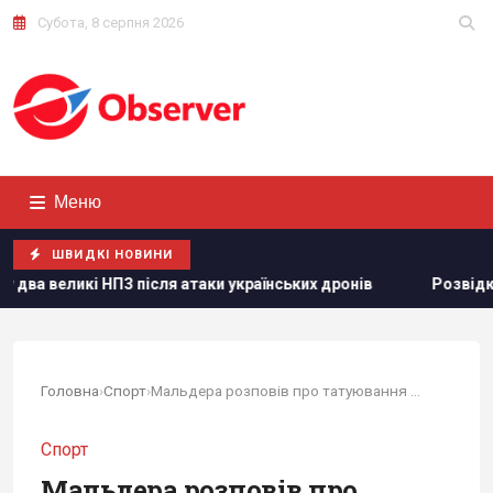
Субота, 8 серпня 2026
Меню
ШВИДКІ НОВИНИ
сля атаки українських дронів
Розвідка США пов’язує з Рос
Головна
›
Спорт
›
Мальдера розповів про татуювання з українським...
Спорт
Мальдера розповів про