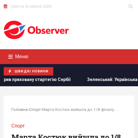
Субота, 8 серпня 2026
Меню
ШВИДКІ НОВИНИ
гію Сербії
Зеленський: Українська оборонка може збільш
Головна
›
Спорт
›
Марта Костюк вийшла до 1/8 фіналу Ролан Гаррос
Спорт
Марта Костюк вийшла до 1/8