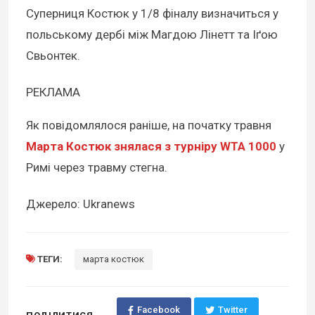
Суперниця Костюк у 1/8 фіналу визначиться у
польському дербі між Магдою Лінетт та Іґою
Свьонтек.
РЕКЛАМА
Як повідомлялося раніше, на початку травня
Марта Костюк знялася з турніру WTA 1000
у
Римі через травму стегна.
Джерело: Ukranews
ТЕГИ:
марта костюк
Facebook
Twitter