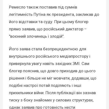
Ремесло також поставив під сумнів
легітимність Путіна як президента, закликав до
його відставки та суду. При цьому блогер
прямо заявив, що російський диктатор –
"воєнний злочинець і злодій".
Його заява стала безпрецедентною для
внутрішнього російського медіапростору і
привернула увагу навіть західних ЗМІ. Сам
блогер пояснив, що довго приходив до цього
рішення і більше не міг мовчати, додавши, що
подібні настрої потай поділяють і інші
прихильники війни. Після публікації він зазнав
тиску з боку знайомих у силових структурах,
однак заявив про готовність нести