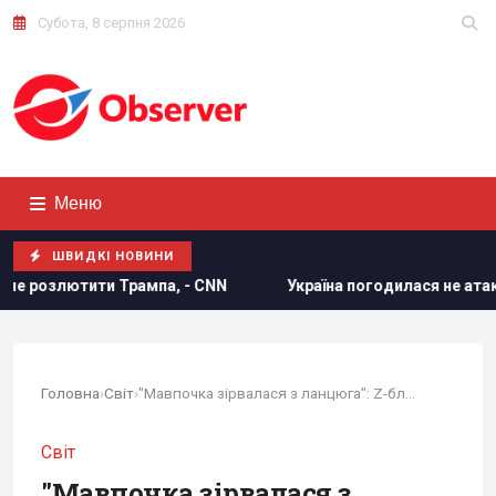
Субота, 8 серпня 2026
Меню
ШВИДКІ НОВИНИ
а, - CNN
Україна погодилася не атакувати неросійські т
Головна
›
Світ
›
"Мавпочка зірвалася з ланцюга": Z-блогер...
Світ
"Мавпочка зірвалася з