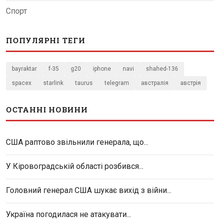
Спорт
ПОПУЛЯРНІ ТЕГИ
bayraktar
f-35
g20
iphone
navi
shahed-136
spacex
starlink
taurus
telegram
австралія
австрія
ОСТАННІ НОВИНИ
США раптово звільнили генерала, що...
У Кіровоградській області розбився...
Головний генерал США шукає вихід з війни...
Україна погодилася не атакувати...