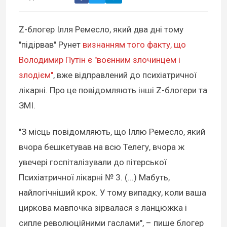
Z-блогер Ілля Ремесло, який два дні тому
"підірвав" Рунет
визнанням того факту, що
Володимир Путін є "воєнним злочинцем і
злодієм"
, вже відправлений до психіатричної
лікарні. Про це повідомляють інші Z-блогери та
ЗМІ.
"З місць повідомляють, що Іллю Ремесло, який
вчора бешкетував на всю Телегу, вчора ж
увечері госпіталізували до пітерської
Психіатричної лікарні № 3. (...) Мабуть,
найлогічніший крок. У тому випадку, коли ваша
циркова мавпочка зірвалася з ланцюжка і
сипле революційними гаслами", – пише блогер