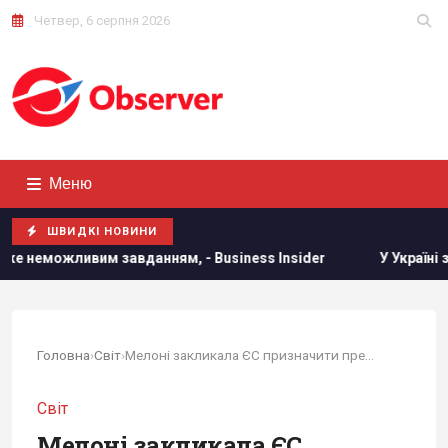
Четвер, 6 серпня 2026
Меню
ШВИДКІ НОВИНИ
завданням, - Business Insider
У Україні з'явиться нове 
Головна
›
Світ
›
Мелоні закликала ЄС призначити представника...
Світ
Мелоні закликала ЄС