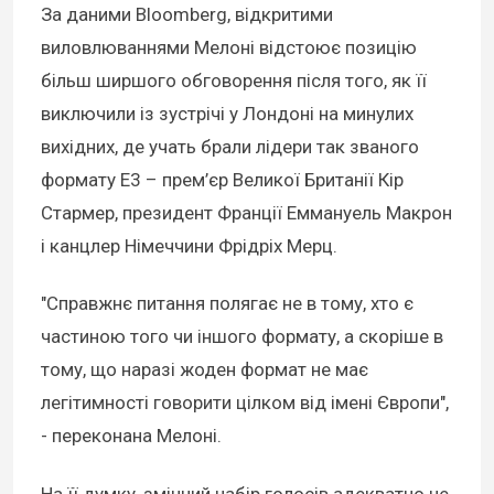
За даними Bloomberg, відкритими
виловлюваннями Мелоні відстоює позицію
більш ширшого обговорення після того, як її
виключили із зустрічі у Лондоні на минулих
вихідних, де учать брали лідери так званого
формату E3 – прем’єр Великої Британії Кір
Стармер, президент Франції Еммануель Макрон
і канцлер Німеччини Фрідріх Мерц.
"Справжнє питання полягає не в тому, хто є
частиною того чи іншого формату, а скоріше в
тому, що наразі жоден формат не має
легітимності говорити цілком від імені Європи",
- переконана Мелоні.
На її думку, змінний набір голосів адекватно не