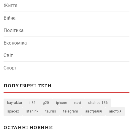
Життя
Війна
Політика
Економіка
Світ
Спорт
ПОПУЛЯРНІ ТЕГИ
bayraktar
f-35
g20
iphone
navi
shahed-136
spacex
starlink
taurus
telegram
австралія
австрія
ОСТАННІ НОВИНИ