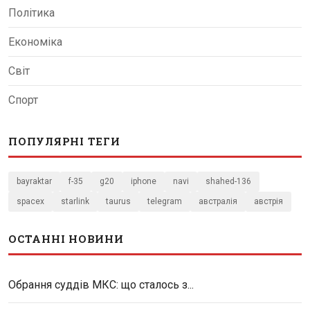
Політика
Економіка
Світ
Спорт
ПОПУЛЯРНІ ТЕГИ
bayraktar
f-35
g20
iphone
navi
shahed-136
spacex
starlink
taurus
telegram
австралія
австрія
ОСТАННІ НОВИНИ
Обрання суддів МКС: що сталось з...