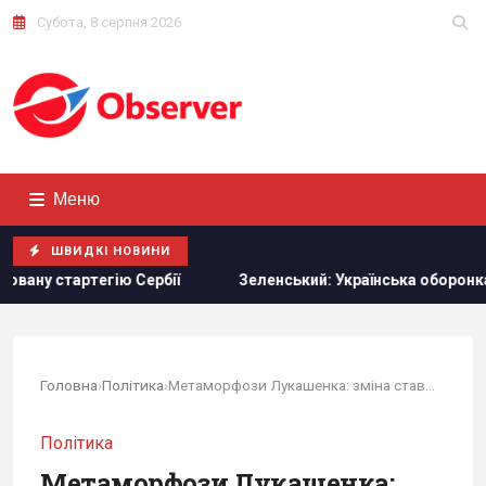
Субота, 8 серпня 2026
Меню
ШВИДКІ НОВИНИ
Зеленський: Українська оборонка може збільшити виробництв
Головна
›
Політика
›
Метаморфози Лукашенка: зміна ставлення до України
Політика
Метаморфози Лукашенка: