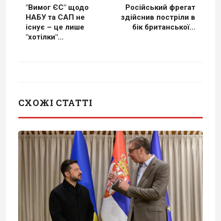
"Вимог ЄС" щодо
Російський фрегат
НАБУ та САП не
здійснив постріли в
існує – це лише
бік британської...
"хотілки"...
СХОЖІ СТАТТІ