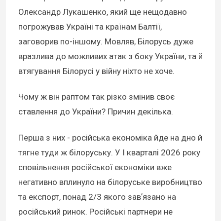
Олександр Лукашенко, який ще нещодавно
погрожував Україні та країнам Балтії,
заговорив по-іншому. Мовляв, Білорусь дуже
вразлива до можливих атак з боку України, та й
втягування Білорусі у війну ніхто не хоче.
Чому ж він раптом так різко змінив своє
ставлення до України? Причин декілька.
Перша з них - російська економіка йде на дно й
тягне туди ж білоруську. У І кварталі 2026 року
сповільнення російської економіки вже
негативно вплинуло на білоруське виробництво
та експорт, понад 2/3 якого завʼязано на
російський ринок. Російські партнери не