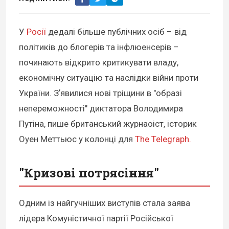
У
Росії
дедалі більше публічних осіб – від
політиків до блогерів та інфлюенсерів –
починають відкрито критикувати владу,
економічну ситуацію та наслідки війни проти
України. Зʼявилися нові тріщини в "образі
непереможності" диктатора Володимира
Путіна, пише британський журнаоіст, історик
Оуен Меттьюс у колонці для
The Telegraph.
"Кризові потрясіння"
Одним із найгучніших виступів стала заява
лідера Комуністичної партії Російської