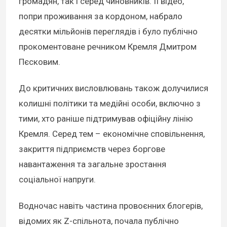
громадян, так і серед чиновників. Її відео,
попри проживання за кордоном, набрало
десятки мільйонів переглядів і було публічно
прокоментоване речником Кремля Дмитром
Пєсковим.
До критичних висловлювань також долучилися
колишні політики та медійні особи, включно з
тими, хто раніше підтримував офіційну лінію
Кремля. Серед тем – економічне сповільнення,
закриття підприємств через боргове
навантаження та загальне зростання
соціальної напруги.
Водночас навіть частина провоєнних блогерів,
відомих як Z-спільнота, почала публічно