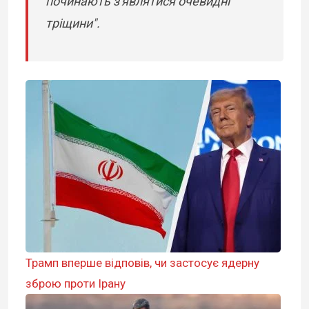
починають з'являтися очевидні
тріщини".
Трамп вперше відповів, чи застосує ядерну
зброю проти Ірану