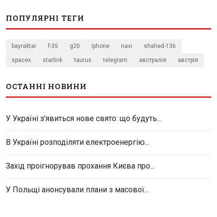
ПОПУЛЯРНІ ТЕГИ
bayraktar
f-35
g20
iphone
navi
shahed-136
spacex
starlink
taurus
telegram
австралія
австрія
ОСТАННІ НОВИНИ
У Україні з'явиться нове свято: що будуть...
В Україні розподіляти електроенергію...
Захід проігнорував прохання Києва про...
У Польщі анонсували плани з масової...