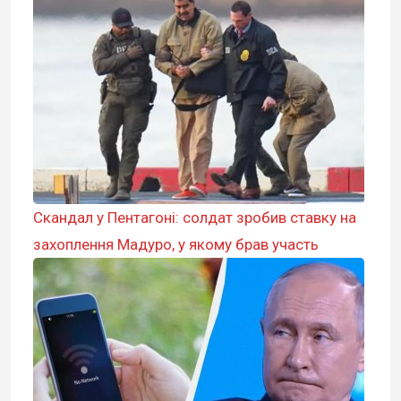
Скандал у Пентагоні: солдат зробив ставку на
захоплення Мадуро, у якому брав участь