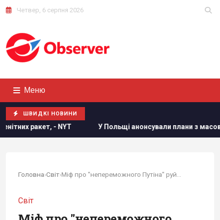
Четвер, 6 серпня 2026
Меню
ШВИДКІ НОВИНИ
щі анонсували плани з масової депортації українців, - ЗМІ
Головна
›
Світ
›
Міф про "непереможного Путіна" руйнується, -...
Світ
Міф про "непереможного