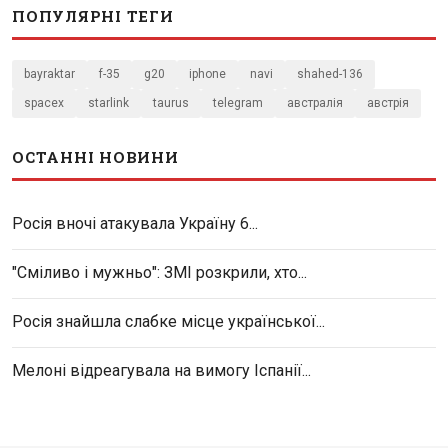
ПОПУЛЯРНІ ТЕГИ
bayraktar
f-35
g20
iphone
navi
shahed-136
spacex
starlink
taurus
telegram
австралія
австрія
ОСТАННІ НОВИНИ
Росія вночі атакувала Україну 6...
"Сміливо і мужньо": ЗМІ розкрили, хто...
Росія знайшла слабке місце української...
Мелоні відреагувала на вимогу Іспанії...