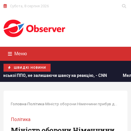
Субота, 8 серпня 2026
Меню
ШВИДКІ НОВИНИ
шаючи шансу на реакцію, - CNN
Мелоні відреагувала на ви
Головна
›
Політика
›
Міністр оборони Німеччини прибув до Києва для...
Політика
Міністр оборони Німеччини