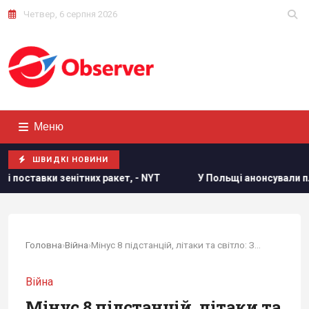
Четвер, 6 серпня 2026
Меню
ШВИДКІ НОВИНИ
ет, - NYT
У Польщі анонсували плани з масової депортації 
Головна
›
Війна
›
Мінус 8 підстанцій, літаки та світло: ЗСУ...
Війна
Мінус 8 підстанцій, літаки та