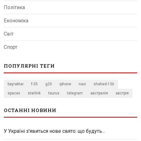
Політика
Економіка
Світ
Спорт
ПОПУЛЯРНІ ТЕГИ
bayraktar
f-35
g20
iphone
navi
shahed-136
spacex
starlink
taurus
telegram
австралія
австрія
ОСТАННІ НОВИНИ
У Україні з'явиться нове свято: що будуть...