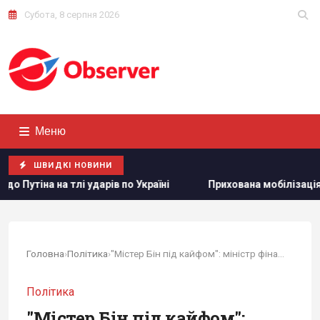
Субота, 8 серпня 2026
Меню
ШВИДКІ НОВИНИ
по Україні
Прихована мобілізація й маніпуляції: Зеленсь
Головна
›
Політика
›
"Містер Бін під кайфом": міністр фінансів США...
Політика
"Містер Бін під кайфом":