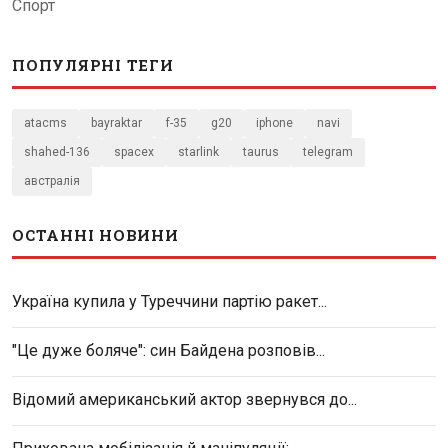
Спорт
ПОПУЛЯРНІ ТЕГИ
atacms
bayraktar
f-35
g20
iphone
navi
shahed-136
spacex
starlink
taurus
telegram
австралія
ОСТАННІ НОВИНИ
Україна купила у Туреччини партію ракет...
"Це дуже боляче": син Байдена розповів...
Відомий американський актор звернувся до...