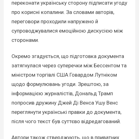
переконати українську сторону підписати угоду
про корисні копалини. За словами авторів,
переговори проходили напружено й
супроводжувалися емоційною дискусією між
сторонами.
Окремо згадується, що підготовка документа
затягнулася через суперечки між Бессентом та
міністром торгівлі США Говардом Лутніком
щодо формулювань угоди. Зрештою, за
інформацією журналістів, Дональд Трамп
попросив дружину Джей Ді Венса Ушу Венс
переглянути українські правки до документа,
після чого текст був суттєво відредагований.
Автори також стверджують, що в приватних