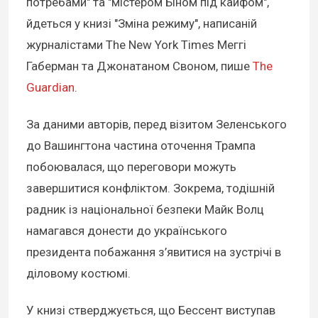
потребами" та "містером Біном під кайфом",
йдеться у книзі "Зміна режиму", написаній
журналістами The New York Times Меггі
Габерман та Джонатаном Своном, пише
The
Guardian
.
За даними авторів, перед візитом Зеленського
до Вашингтона частина оточення Трампа
побоювалася, що переговори можуть
завершитися конфліктом. Зокрема, тодішній
радник із національної безпеки Майк Волц
намагався донести до українського
президента побажання з’явитися на зустрічі в
діловому костюмі.
У книзі стверджується, що Бессент виступав