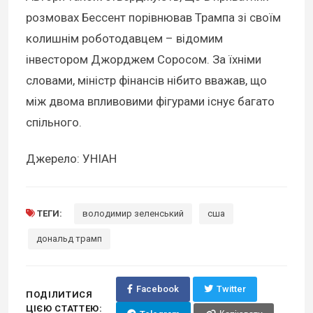
розмовах Бессент порівнював Трампа зі своїм
колишнім роботодавцем – відомим
інвестором Джорджем Соросом. За їхніми
словами, міністр фінансів нібито вважав, що
між двома впливовими фігурами існує багато
спільного.
Джерело: УНІАН
ТЕГИ:
володимир зеленський
сша
дональд трамп
Facebook
Twitter
ПОДІЛИТИСЯ
ЦІЄЮ СТАТТЕЮ: