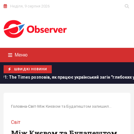
Неділя, 9 серпня 2026
Меню
ШВИДКІ НОВИНИ
зповів, як працює український загін "глибоких ударів" по РФ
Головна
›
Світ
›
Між Києвом та Будапештом залишилось одне...
Світ
Між Києвом та Будапештом