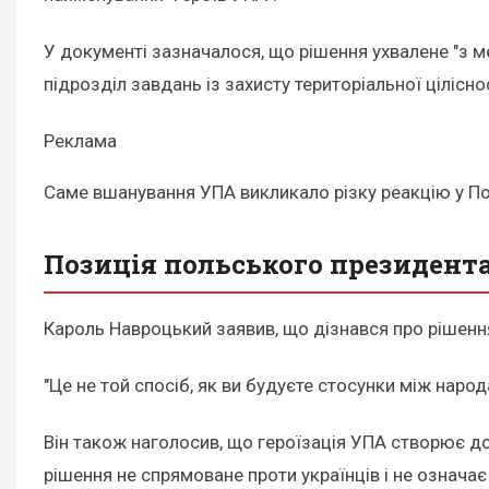
У документі зазначалося, що рішення ухвалене "з м
підрозділ завдань із захисту територіальної цілісно
Реклама
Саме вшанування УПА викликало різку реакцію у Поль
Позиція польського президент
Кароль Навроцький заявив, що дізнався про рішенн
"Це не той спосіб, як ви будуєте стосунки між наро
Він також наголосив, що героїзація УПА створює д
рішення не спрямоване проти українців і не означає