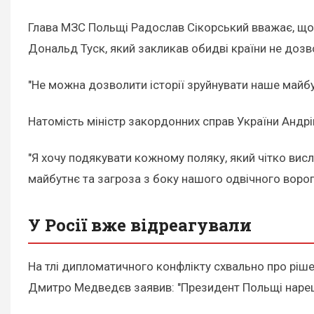
Глава МЗС Польщі Радослав Сікорський вважає, що 
Дональд Туск, який закликав обидві країни не доз
"Не можна дозволити історії зруйнувати наше майбу
Натомість міністр закордонних справ України Андр
"Я хочу подякувати кожному поляку, який чітко висл
майбутнє та загроза з боку нашого одвічного ворога
У Росії вже відреагували
На тлі дипломатичного конфлікту схвально про ріш
Дмитро Медведєв заявив: "Президент Польщі нареш