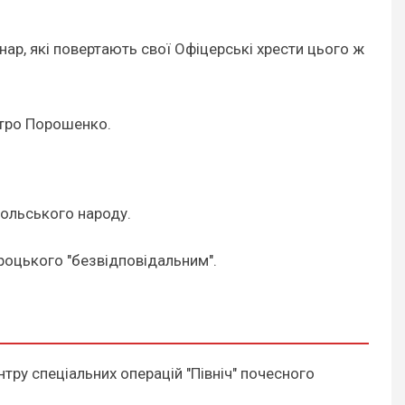
ар, які повертають свої Офіцерські хрести цього ж
етро Порошенко.
польського народу.
роцького "безвідповідальним".
ру спеціальних операцій "Північ" почесного