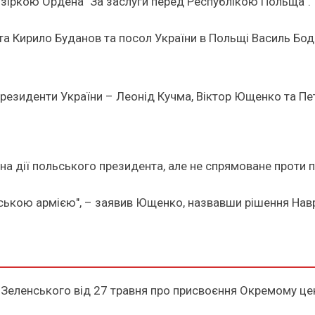
 зіркою Ордена "За заслуги перед Республікою Польща".
а Кирило Буданов та посол України в Польщі Василь Бодн
 президенти України – Леонід Кучма, Віктор Ющенко та П
на дії польського президента, але не спрямоване проти 
їнською армією", – заявив Ющенко, назвавши рішення Нав
Зеленського від 27 травня про присвоєння Окремому цент