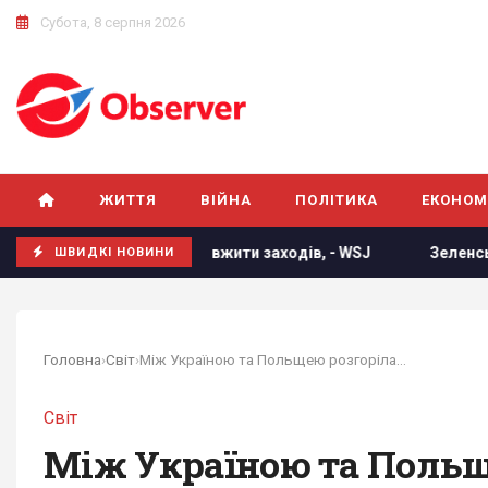
Субота, 8 серпня 2026
ЖИТТЯ
ВІЙНА
ПОЛІТИКА
ЕКОНОМ
усить його вжити заходів, - WSJ
Зеленський відреагува
ШВИДКІ НОВИНИ
Головна
›
Світ
›
Між Україною та Польщею розгорілася "війна...
Світ
Між Україною та Польще