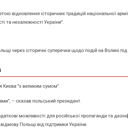
етою відновлення історичних традицій національної армі
сті та незалежності України".
щі через історичні суперечки щодо подій на Волині під ч
а
я Києва "з великим сумом".
дами", – сказав польський президент.
одаткові можливості для російської пропаганди та дезін
 відмову Польщі від підтримки України.