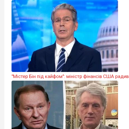
"Містер Бін під кайфом": міністр фінансів США ради