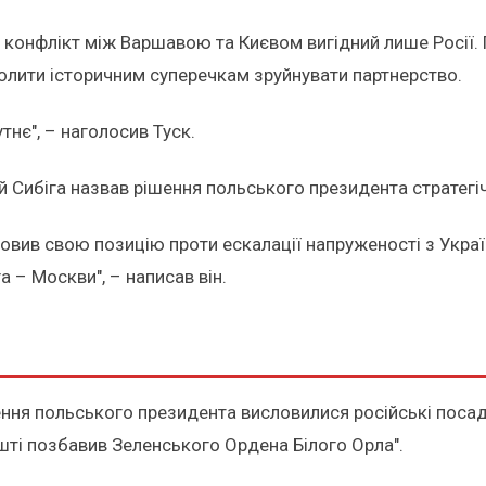
конфлікт між Варшавою та Києвом вигідний лише Росії. П
волити історичним суперечкам зруйнувати партнерство.
тнє", – наголосив Туск.
ій Сибіга назвав рішення польського президента страте
овив свою позицію проти ескалації напруженості з Україно
 – Москви", – написав він.
ення польського президента висловилися російські поса
ті позбавив Зеленського Ордена Білого Орла".