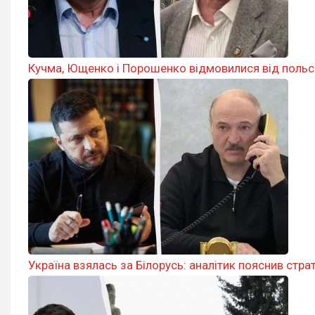
Кучма, Ющенко і Порошенко відмовилися від польсь
Україна взялась за Білорусь: аналітик пояснив стра