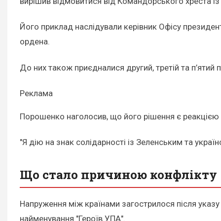
вирішив відмовитися від Командорського хреста із
Його приклад наслідували керівник Офісу президент
ордена.
До них також приєдналися другий, третій та п’ятий
Реклама
Порошенко наголосив, що його рішення є реакцією 
"Я дію на знак солідарності із Зеленським та укра
Що стало причиною конфлікту
Напруження між країнами загострилося після указу 
найменування "Героїв УПА".