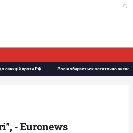
и РФ
Росія збирається остаточно анексувати частину Грузі
", - Euronews