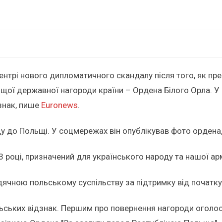
ентрі нового дипломатичного скандалу після того, як п
ої державної нагороди країни – Ордена Білого Орла. У в
знак, пише
Euronews
.
у до Польщі. У соцмережах він опублікував фото ордена,
 році, призначений для українського народу та нашої арм
дячною польському суспільству за підтримку від початк
ьських відзнак. Першим про повернення нагороди оголоси