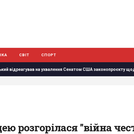
ІКА
СВІТ
СПОРТ
в на ухвалення Сенатом США законопроєкту щодо санкцій прот
ю розгорілася "війна честі