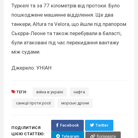
Туркелі та за 77 кілометрів від протоки. Було
пошкоджене машинне відділення. Ще два
танкери, Altura та Velora, що йшли під прапором
Сьєрра-Леоне та також перебували в баласті,
були атаковані під час перекидання вантажу
між судами.
Джерело: УНІАН
ТЕГИ:
війна в україні
нафта
санкції проти росії
морські дрони
Facebook
Twitter
ПОДІЛИТИСЯ
ЦІЄЮ СТАТТЕЮ:
Telegram
Копіювати