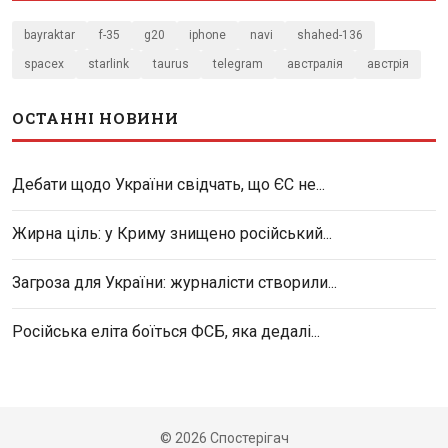
bayraktar
f-35
g20
iphone
navi
shahed-136
spacex
starlink
taurus
telegram
австралія
австрія
ОСТАННІ НОВИНИ
Дебати щодо України свідчать, що ЄС не...
Жирна ціль: у Криму знищено російський...
Загроза для України: журналісти створили...
Російська еліта боїться ФСБ, яка дедалі...
© 2026 Спостерігач