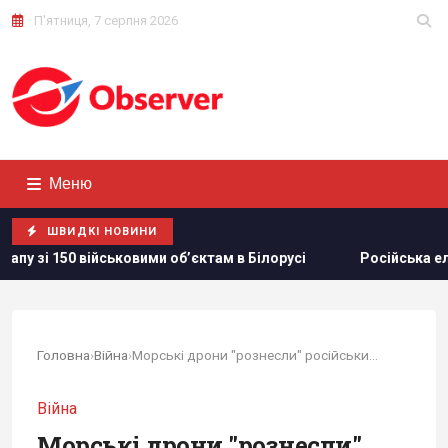
П'ятниця, 7 серпня 2026
Меню
ШВИДКІ НОВИНИ
вими обʼєктам в Білорусі
Російська еліта боїться ФСБ, я
Головна
›
Війна
›
Морські дрони "рознесли" російський танкер у...
Війна
Морські дрони "рознесли"