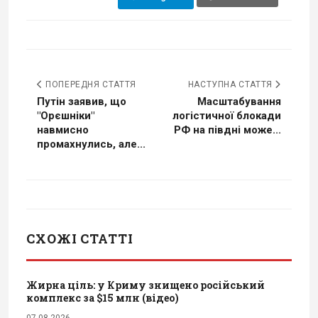
ПОПЕРЕДНЯ СТАТТЯ
НАСТУПНА СТАТТЯ
Путін заявив, що
Масштабування
"Орєшніки"
логістичної блокади
навмисно
РФ на півдні може...
промахнулись, але...
СХОЖІ СТАТТІ
Жирна ціль: у Криму знищено російський
комплекс за $15 млн (відео)
07.08.2026