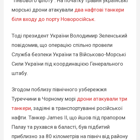
"тіньового флоту". На початку травня українські
морські дрони атакували
два нафтові танкери
біля входу до порту Новоросійськ.
Тоді президент України Володимир Зеленський
повідомив, що операцію спільно провели
Служба безпеки України та Військово-Морські
Сили України під координацією Генерального
штабу.
Згодом поблизу північного узбережжя
Туреччини в Чорному морі
дрони атакували три
танкери
, задіяні в транспортуванні російської
нафти. Танкер James II, що йшов під прапором
Палау та рухався в баласті, був підбитий
приблизно за 80 кілометрів на північ від району