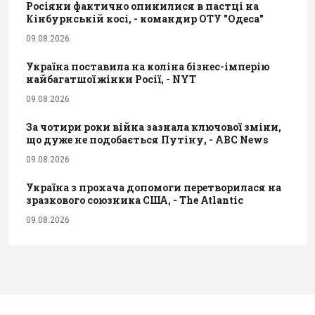
Росіяни фактично опинилися в пастці на
Кінбурнській косі, - командир ОТУ "Одеса"
09.08.2026
Україна поставила на коліна бізнес-імперію
найбагатшої жінки Росії, - NYT
09.08.2026
За чотири роки війна зазнала ключової зміни,
що дуже не подобається Путіну, - ABC News
09.08.2026
Україна з прохача допомоги перетворилася на
зразкового союзника США, - The Atlantic
09.08.2026