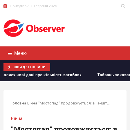
Понеділок, 10 серпня 2026
Меню
ШВИДКІ НОВИНИ
ькість загиблих
Тайвань показав під час військових навча
Головна
›
Війна
›
"Мостопад" продовжується: в Генштабі...
Війна
"Мостопад" продовжується: в