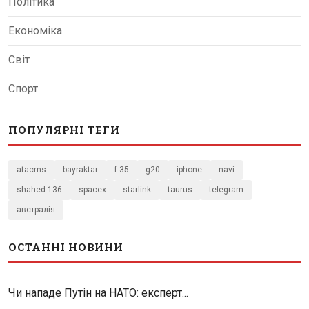
Політика
Економіка
Світ
Спорт
ПОПУЛЯРНІ ТЕГИ
atacms
bayraktar
f-35
g20
iphone
navi
shahed-136
spacex
starlink
taurus
telegram
австралія
ОСТАННІ НОВИНИ
Чи нападе Путін на НАТО: експерт...