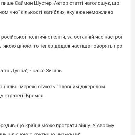
, пише Саймон Шустер. Автор статті наголошує, що
ономічної кількості загиблих, яку вже неможливо
російської політичної еліти, за останній час настрої
-якою ціною, то тепер дедалі частіше говорять про
 та Дугіна", - каже Зигарь.
 соціальні мережі стають головним джерелом
у стратегії Кремля.
ередив, що країна може програти війну. У своєму
їну цілісною є критично низькими".