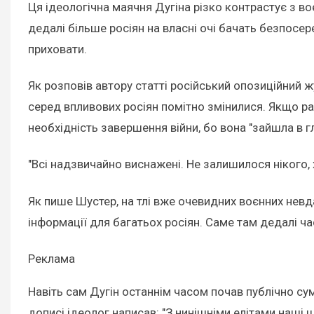
Ця ідеологічна маячня Дугіна різко контрастує з в
дедалі більше росіян на власні очі бачать безпосере
приховати.
Як розповів автору статті російський опозиційний жу
серед впливових росіян помітно змінилися. Якщо ра
необхідність завершення війни, бо вона "зайшла в гл
"Всі надзвичайно виснажені. Не залишилося нікого, х
Як пише Шустер, на тлі вже очевидних воєнних нев
інформації для багатьох росіян. Саме там дедалі ч
Реклама
Навіть сам Дугін останнім часом почав публічно сум
дописі ідеолог написав: "З нинішніми елітами наші 