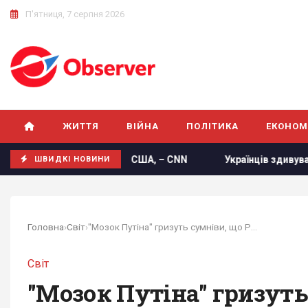
П'ятниця, 7 серпня 2026
ЖИТТЯ
ВІЙНА
ПОЛІТИКА
ЕКОНОМ
цит запасів зброї у США, – CNN
Українців здивували про
ШВИДКІ НОВИНИ
Головна
›
Світ
›
"Мозок Путіна" гризуть сумніви, що Росія...
Світ
"Мозок Путіна" гризуть 