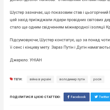
Шустер зазначає, що показовим став і цьогорічний
цей захід приїжджали лідери провідних світових де
стало ще одним свідченням міжнародної ізоляції К
Підсумовуючи, Шустер констатує, що за понад чоти
її сенс і кінцеву мету. Зараз Путін і Дугін намагают
Джерело: УНІАН
ТЕГИ:
війна в україні
володимир путін
росія
ПОДІЛИТИСЯ ЦІЄЮ СТАТТЕЮ:
Facebook
Twitter