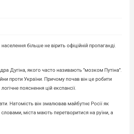
 а населення більше не вірить офіційній пропаганді.
ра Дугіна, якого часто називають "мозком Путіна".
ійни проти України. Причому почав він це робити
 логічне пояснення цій експансії.
вати. Натомість він змалював майбутнє Росії як
 словами, міста мають перетворитися на руїни, а