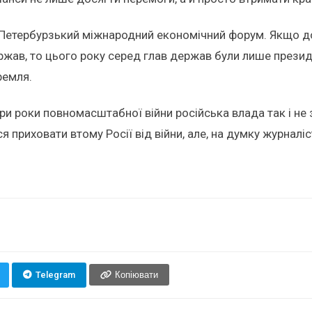
 Петербурзький міжнародний економічний форум. Якщо до
ржав, то цього року серед глав держав були лише президе
ремля.
ри роки повномасштабної війни російська влада так і не
ься приховати втому Росії від війни, але, на думку журналі
Telegram
Копіювати