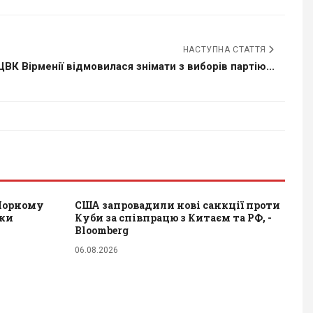
НАСТУПНА СТАТТЯ
ЦВК Вірменії відмовилася знімати з виборів партію...
 Чорному
США запровадили нові санкції проти
дки
Куби за співпрацю з Китаєм та РФ, -
Bloomberg
06.08.2026