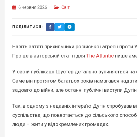
6 червня 2026
Світ
ПОДІЛИТИСЯ:
Навіть затяті прихильники російської агресії проти
Про це в авторській статті для
The Atlantic
пише аме
У своїй публікації Шустер детально зупиняється на
Саме він протягом багатьох років намагався надати 
задовго до війни, але останні публічні виступи Дугі
Так, в одному з недавніх інтерв’ю Дугін спробував 
суспільства, що повертається до сільського способу
люди – жити у відокремлених громадах.