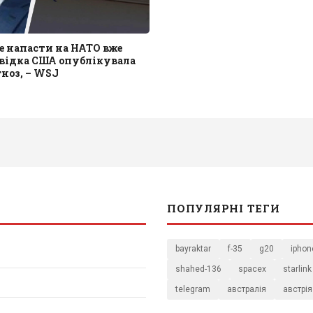
е напасти на НАТО вже
звідка США опублікувала
ноз, – WSJ
ПОПУЛЯРНІ ТЕГИ
bayraktar
f-35
g20
iphon
shahed-136
spacex
starlink
telegram
австралія
австрія