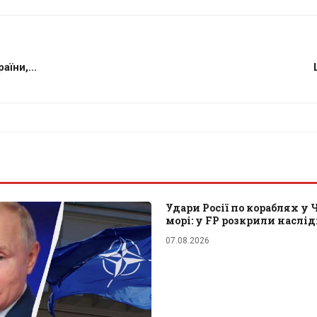
їни,...
Удари Росії по кораблях у
морі: у FP розкрили наслі
07.08.2026