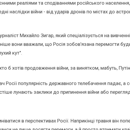
оєнними реаліями та сподіваннями російського населення
дні наслідки війни - від ударів дронів по містах до астр
рналіст Михайло Зигар, який спеціалізується на вивченні 
ніше вони вважали, що Росія зобов’язана перемогти будь
ухий кут".
то б хотів продовження війни, за винятком, мабуть, Путіна
дач Росії популярність державного телебачення падає, а
астіше лунають заклики до припинення війни або перегляд
ніватися в перспективах Росії. Наприкінці травня він поп
шанси не лише досягти перемоги, а й просто втримати кра