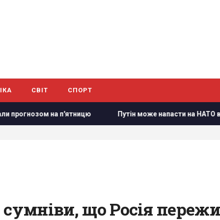
ІКА
СВІТ
СПОРТ
гнозом на п'ятницю
Путін може напасти на НАТО вже восе
сумніви, що Росія переживе