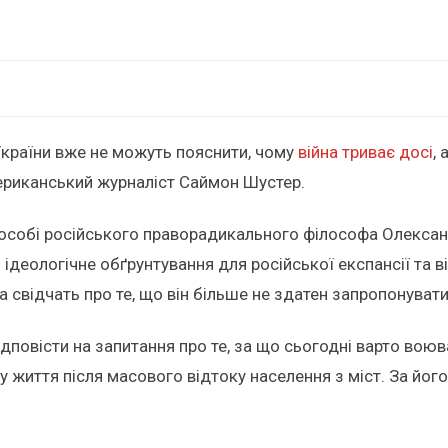
 України вже не можуть пояснити, чому
війна триває досі
,
риканський журналіст Саймон Шустер.
 особі російського праворадикального філософа Олександ
ідеологічне обґрунтування для російської експансії та в
на свідчать про те, що він більше не здатен запропонувати
відповісти на запитання про те, за що сьогодні варто вою
 життя після масового відтоку населення з міст. За його