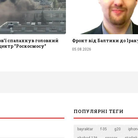
в’ї спалахнув головний
Фронт від Балтики до Ірак
центр "Роскосмосу"
05.08.2026
ПОПУЛЯРНІ ТЕГИ
bayraktar
f-35
g20
iphon
shahed-136
spacex
starlink