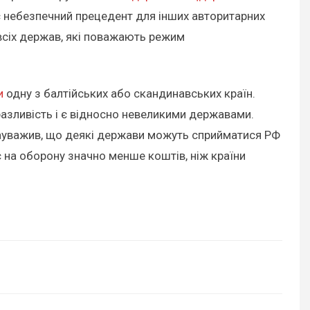
є небезпечний прецедент для інших авторитарних
всіх держав, які поважають режим
и
одну з балтійських або скандинавських країн.
разливість і є відносно невеликими державами.
 зауважив, що деякі держави можуть сприйматися РФ
є на оборону значно менше коштів, ніж країни