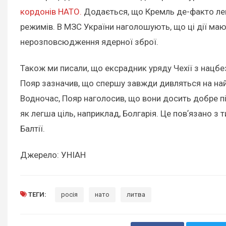
кордонів НАТО.
Додається, що Кремль де-факто лег
режимів. В МЗС України наголошують, що ці дії ма
нерозповсюдження ядерної зброї.
Також ми писали, що ексрадник уряду Чехії з нац
Пояр зазначив, що спершу завжди дивляться на найс
Водночас, Пояр наголосив, що вони досить добре п
як легша ціль, наприклад, Болгарія. Це повʼязано з
Балтії.
Джерело: УНІАН
ТЕГИ:
росія
нато
литва