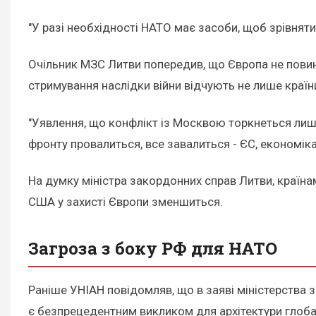
"У разі необхідності НАТО має засоби, щоб зрівняти
Очільник МЗС Литви попередив, що Європа не повин
стримування наслідки війни відчують не лише країни
"Уявлення, що конфлікт із Москвою торкнеться лише
фронту провалиться, все завалиться - ЄС, економіка
На думку міністра закордонних справ Литви, країн
США у захисті Європи зменшиться.
Загроза з боку РФ для НАТО
Раніше УНІАН повідомляв, що в заяві міністерства з
є безпрецедентним викликом для архітектури глоба