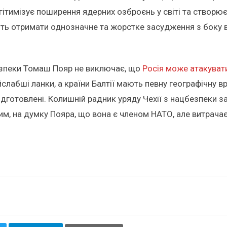
ітимізує поширення ядерних озброєнь у світі та створю
ють отримати однозначне та жорстке засудження з боку 
безпеки Томаш Пояр не виключає, що
Росія може атакуват
лабші ланки, а країни Балтії мають певну географічну в
ідготовлені. Колишній радник уряду Чехії з нацбезпеки
 тим, на думку Пояра, що вона є членом НАТО, але витрача