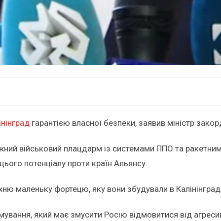
інінград
гарантією власної безпеки, заявив міністр закор
ужний військовий плацдарм із системами ППО та ракетни
ього потенціалу проти країн Альянсу.
ню маленьку фортецю, яку вони збудували в Калінінграді",
вання, який має змусити Росію відмовитися від агресив