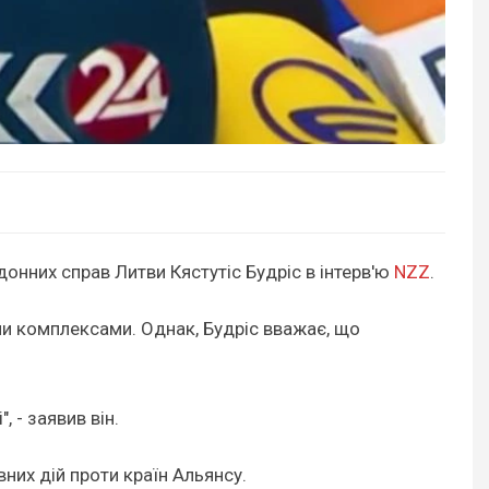
донних справ Литви Кястутіс Будріс в інтерв'ю
NZZ
.
ми комплексами. Однак, Будріс вважає, що
 - заявив він.
них дій проти країн Альянсу.