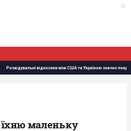
сини між США та Україною значно покращилися, - Politico
и їхню маленьку