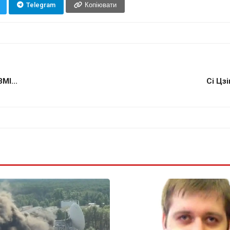
Telegram
Копіювати
МІ...
Сі Цз