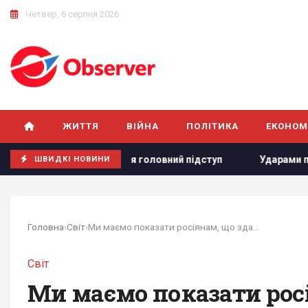
Четвер, 6 серпня 2026
ЖИТТЯ
ВІЙНА
ПОЛІТИКА
ЕКОНОМ
вився головний підступ
Ударами по Києву Путін рятує свій
ШВИДКІ НОВИНИ
Головна
›
Світ
›
Ми маємо показати росіянам, що здатні прорвати...
Світ
Ми маємо показати рос