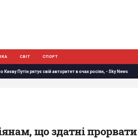
ІКА
СВІТ
СПОРТ
 авторитет в очах росіян, - Sky News
Розвідувальні відно
іянам, що здатні прорват