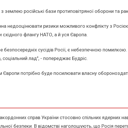
 з землею російські бази протиповітряної оборони та раке
на недооцінювати ризики можливого конфлікту з Росією.
 східного флангу НАТО, а й уся Європа.
 безпосередніх сусідів Росії, є небезпечною помилкою. 
, соціальний лад", - попереджає Будріс.
ам Європи потрібно буде посилювати власну обороноздатн
акордонних справ України стосовно спільних ядерних навч
льної безпеки. В відомстві наголошують, що Росія перет