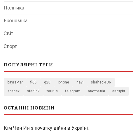
Політика
Економіка
Світ
Спорт
ПОПУЛЯРНІ ТЕГИ
bayraktar
f-35
g20
iphone
navi
shahed-136
spacex
starlink
taurus
telegram
австралія
австрія
ОСТАННІ НОВИНИ
Кім Чен Ин з початку війни в Україні...