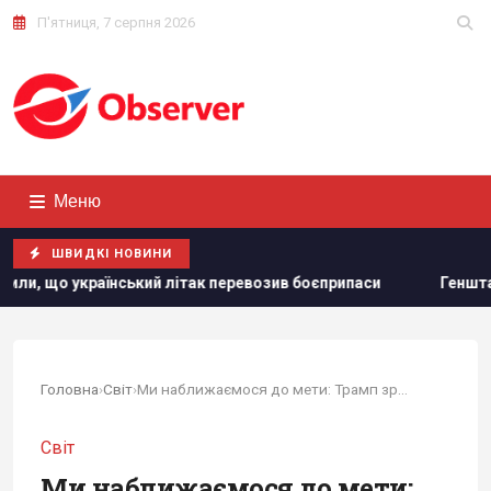
П'ятниця, 7 серпня 2026
Меню
ШВИДКІ НОВИНИ
ак перевозив боєприпаси
Генштаб назвав найскладніші на
Головна
›
Світ
›
Ми наближаємося до мети: Трамп зробив заяву...
Світ
Ми наближаємося до мети: