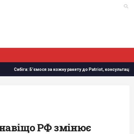
ося за кожну ракету до Patriot, консультації щодо ліцензій трив
 навіщо РФ змінює