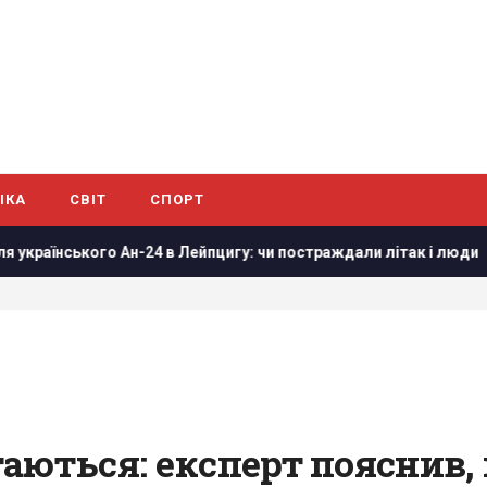
ІКА
СВІТ
СПОРТ
24 в Лейпцигу: чи постраждали літак і люди
Сибіга: Б’єм
аються: експерт пояснив,