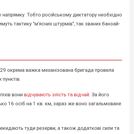
у напрямку. Тобто російському диктатору необхідно
муть тактику "м’ясних штурмів", так званих банзай-
129 окрема важка механізована бригада провела
 пунктів.
піхів вони
відчувають злість та відчай
. За його
ко 16 осіб на 1 кв. км, зараз же воно загальмоване
рекидають туди резерви, а також додаткові сили та