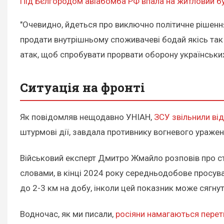
Під Бєлгородом авіабомба РФ впала на житловий б
"Очевидно, йдеться про виключно політичне рішенн
продати внутрішньому споживачеві бодай якісь так 
атак, щоб спробувати прорвати оборону українських 
Ситуація на фронті
Як повідомляв нещодавно УНІАН,
ЗСУ звільнили ві
штурмові дії, завдала противнику вогневого ураження
Військовий експерт Дмитро Жмайло розповів про ста
словами, в кінці 2024 року середньодобове просува
до 2-3 км на добу, інколи цей показник може сягнут
Водночас, як ми писали,
росіяни намагаються пере