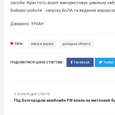
засоби. Крім того, ворог використовує цивільну заб
бойової роботи - запуску БпЛА та ведення аеророзв
Джерело: УНІАН
ТЕГИ:
війна в україні
донецька область
ПОДІЛИТИСЯ ЦІЄЮ СТАТТЕЮ:
Facebook
Twitter
ПОПЕРЕДНЯ СТАТТЯ
Під Бєлгородом авіабомба РФ впала на житловий б