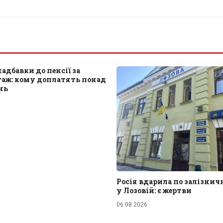
надбавки до пенсії за
таж: кому доплатять понад
нь
Росія вдарила по залізнич
у Лозовій: є жертви
06.08.2026