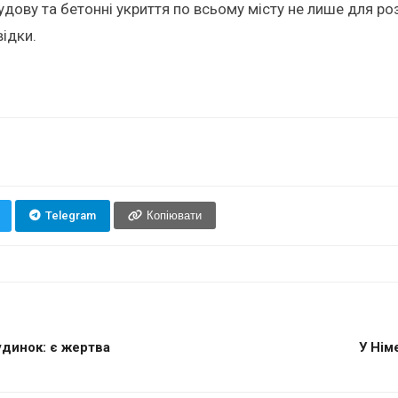
удову та бетонні укриття по всьому місту не лише для ро
ідки.
Telegram
Копіювати
удинок: є жертва
У Нім