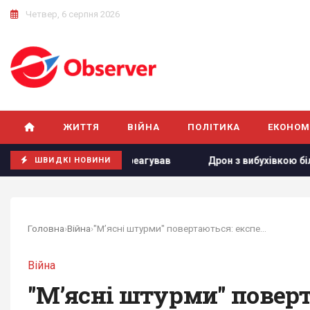
Четвер, 6 серпня 2026
ЖИТТЯ
ВІЙНА
ПОЛІТИКА
ЕКОНОМ
’єр відреагував
Дрон з вибухівкою біля українського Ан-
ШВИДКІ НОВИНИ
Головна
›
Війна
›
"М’ясні штурми" повертаються: експерт пояснив,...
Війна
"М’ясні штурми" поверт