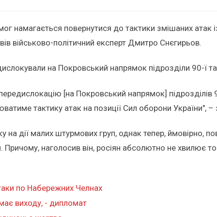
ог намагається повернутися до тактики змішаних атак із
ів військово-політичний експерт Дмитро Снєгирьов.
дислокували на Покровський напрямок підрозділи 90-ї та
передислокацію [на Покровський напрямок] підрозділів 90
нюватиме тактику атак на позиції Сил оборони України", –
у на дії малих штурмових груп, однак тепер, ймовірно, п
 Причому, наголосив він, росіян абсолютно не хвилює т
таки по Набережних Челнах
має виходу, - дипломат