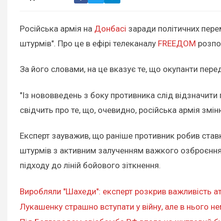
Російська армія на
Донбасі
заради політичних перем
штурмів". Про це в ефірі телеканалу
FREEДOM
розпов
За його словами, на це вказує те, що окупанти пере
"Із нововведень з боку противника слід відзначити 
свідчить про те, що, очевидно, російська армія змі
Експерт зауважив, що раніше противник робив ставк
штурмів з активним залученням важкого озброєння.
підходу до ліній бойового зіткнення.
Виробляли "Шахеди": експерт розкрив важливість а
Лукашенку страшно вступати у війну, але в нього не