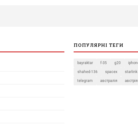
ПОПУЛЯРНІ ТЕГИ
bayraktar
f-35
g20
iphon
shahed-136
spacex
starlink
telegram
австралія
австрія