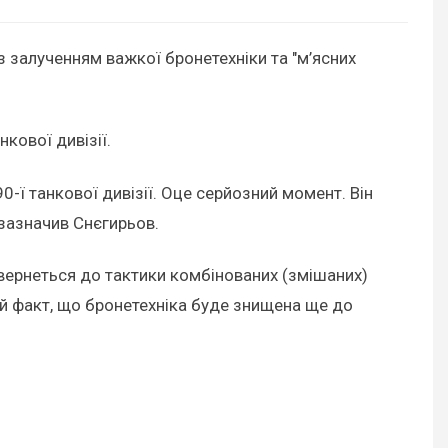
 залученням важкої бронетехніки та "м’ясних
нкової дивізії.
-ї танкової дивізії. Оце серйозний момент. Він
 зазначив Снєгирьов.
овернеться до тактики комбінованих (змішаних)
ой факт, що бронетехніка буде знищена ще до