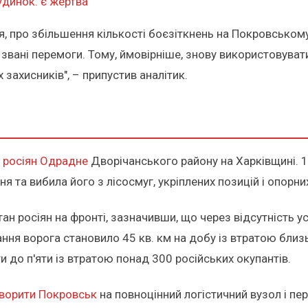
удинок: є жертва
я, про збільшення кількості боєзіткнень на Покровськом
звані перемоги. Тому, ймовірніше, знову використовувати
захисників", – припустив аналітик.
д росіян Одрадне
Дворічанського району на Харківщині. 
 та вибила його з лісосмуг, укріплених позицій і опорних
н росіян на фронті, зазначивши, що через відсутність ус
ння ворога становило 45 кв. км на добу із втратою близь
и до п'яти із втратою понад 300 російських окупантів.
творити Покровськ
на повноцінний логістичний вузол і пе