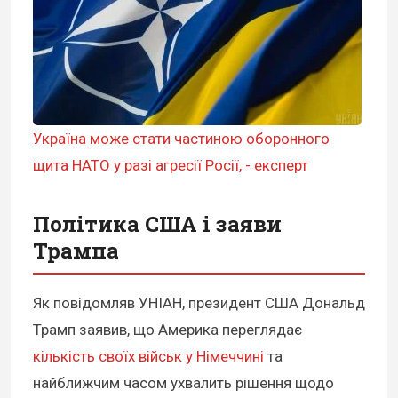
Україна може стати частиною оборонного
щита НАТО у разі агресії Росії, - експерт
Політика США і заяви
Трампа
Як повідомляв УНІАН, президент США Дональд
Трамп заявив, що Америка переглядає
кількість своїх військ у Німеччині
та
найближчим часом ухвалить рішення щодо