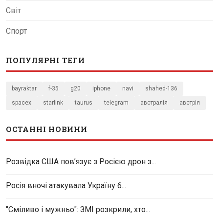
Світ
Спорт
ПОПУЛЯРНІ ТЕГИ
bayraktar
f-35
g20
iphone
navi
shahed-136
spacex
starlink
taurus
telegram
австралія
австрія
ОСТАННІ НОВИНИ
Розвідка США пов’язує з Росією дрон з...
Росія вночі атакувала Україну 6...
"Сміливо і мужньо": ЗМІ розкрили, хто...