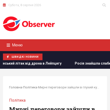
Субота, 8 серпня 2026
Меню
ШВИДКІ НОВИНИ
цигу
Росія знайшла слабке місце української ППО, не за
Головна
›
Політика
›
Мирні переговори зайшли в глухий кут: Європа...
Політика
Мирні переговори зайшли в