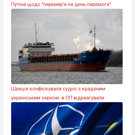
Путіна щодо "перемир’я на день перемоги"
Швеція конфіскувала судно з краденим
українським зерном: в ОП відреагували