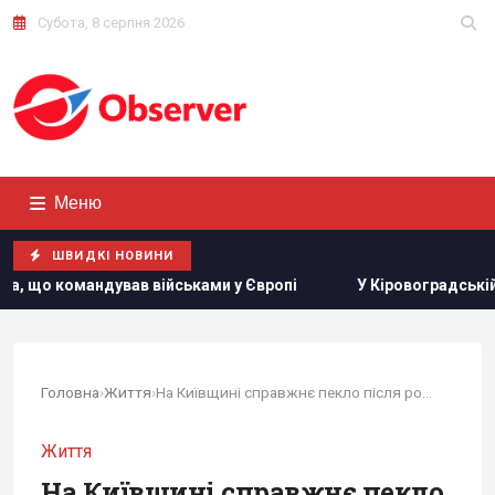
Субота, 8 серпня 2026
Меню
ШВИДКІ НОВИНИ
ьками у Європі
У Кіровоградській області розбився бойо
Головна
›
Життя
›
На Київщині справжнє пекло після російських...
Життя
На Київщині справжнє пекло