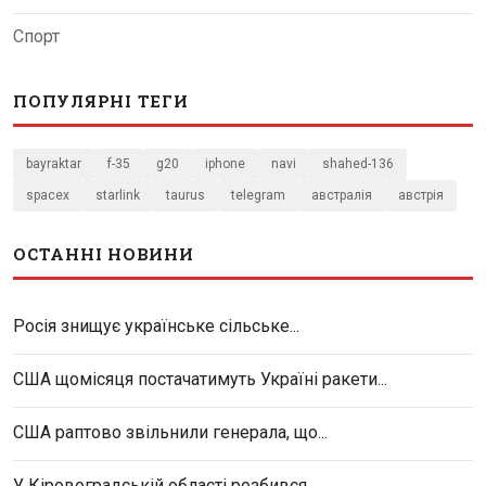
Спорт
ПОПУЛЯРНІ ТЕГИ
bayraktar
f-35
g20
iphone
navi
shahed-136
spacex
starlink
taurus
telegram
австралія
австрія
ОСТАННІ НОВИНИ
Росія знищує українське сільське...
США щомісяця постачатимуть Україні ракети...
США раптово звільнили генерала, що...
У Кіровоградській області розбився...