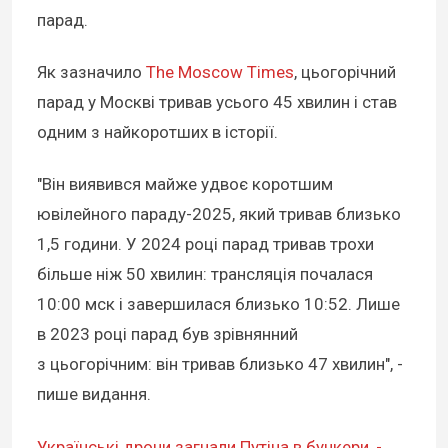
парад.
Як зазначило
The Moscow Times
, цьогорічний
парад у Москві тривав усього 45 хвилин і став
одним з найкоротших в історії.
"Він виявився майже удвоє коротшим
ювілейного параду-2025, який тривав близько
1,5 години. У 2024 році парад тривав трохи
більше ніж 50 хвилин: трансляція почалася
10:00 мск і завершилася близько 10:52. Лише
в 2023 році парад був зрівнянний
з цьогорічним: він тривав близько 47 хвилин", -
пише видання.
Українські дрони загнали Путіна в бункери, -