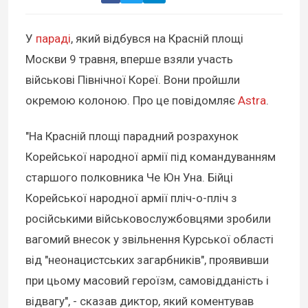
У
параді
, який відбувся на Красній площі
Москви 9 травня, вперше взяли участь
військові Північної Кореї. Вони пройшли
окремою колоною. Про це повідомляє
Astra
.
"На Красній площі парадний розрахунок
Корейської народної армії під командуванням
старшого полковника Че Юн Уна. Бійці
Корейської народної армії пліч-о-пліч з
російськими військовослужбовцями зробили
вагомий внесок у звільнення Курської області
від "неонацистських загарбників", проявивши
при цьому масовий героїзм, самовідданість і
відвагу", - сказав диктор, який коментував