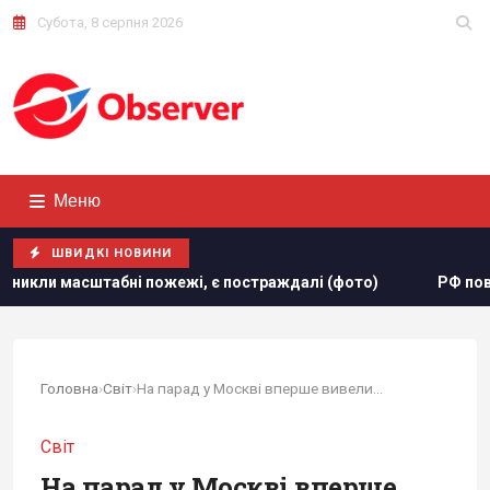
Субота, 8 серпня 2026
Меню
ШВИДКІ НОВИНИ
бні пожежі, є постраждалі (фото)
РФ повністю знищила ж
Головна
›
Світ
›
На парад у Москві вперше вивели...
Світ
На парад у Москві вперше