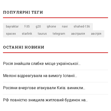
ПОПУЛЯРНІ ТЕГИ
bayraktar
f-35
g20
iphone
navi
shahed-136
spacex
starlink
taurus
telegram
австралія
австрія
ОСТАННІ НОВИНИ
Росія знайшла слабке місце української...
Мелоні відреагувала на вимогу Іспанії...
Росіяни вчергове атакували Київ: виникли...
РФ повністю знищила житловий будинок на...