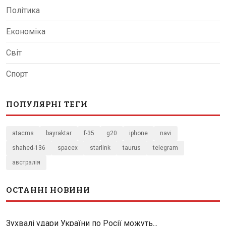
Політика
Економіка
Світ
Спорт
ПОПУЛЯРНІ ТЕГИ
atacms
bayraktar
f-35
g20
iphone
navi
shahed-136
spacex
starlink
taurus
telegram
австралія
ОСТАННІ НОВИНИ
Зухвалі удари України по Росії можуть...