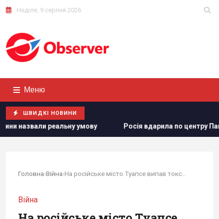
Неділя, 9 серпня 2026
Меню
ШВИДКІ НОВИНИ
ьну умову
Росія вдарила по центру Павлограда: є поране
Головна
›
Війна
›
На російське місто Туапсе випав токсичний дощ...
Війна
На російське місто Туапсе