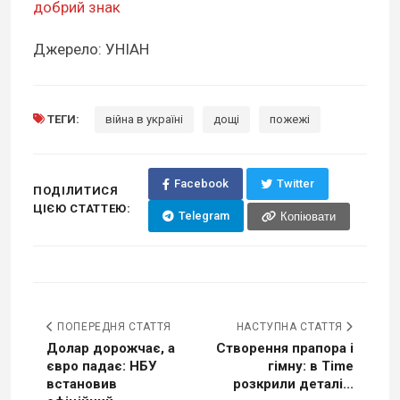
добрий знак
Джерело: УНІАН
ТЕГИ:
війна в україні
дощі
пожежі
Facebook
Twitter
ПОДІЛИТИСЯ
ЦІЄЮ СТАТТЕЮ:
Telegram
Копіювати
ПОПЕРЕДНЯ СТАТТЯ
НАСТУПНА СТАТТЯ
Долар дорожчає, а
Створення прапора і
євро падає: НБУ
гімну: в Time
встановив
розкрили деталі...