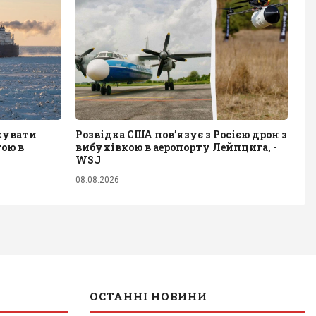
акувати
Розвідка США пов’язує з Росією дрон з
тою в
вибухівкою в аеропорту Лейпцига, -
WSJ
08.08.2026
ОСТАННІ НОВИНИ