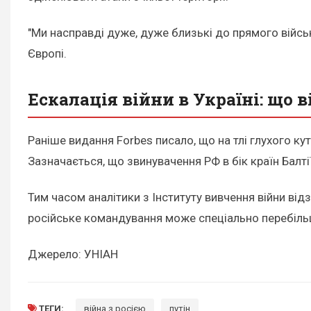
"Ми насправді дуже, дуже близькі до прямого військ
Європі.
Ескалація війни в Україні: що 
Раніше видання Forbes писало, що на тлі глухого кут
Зазначається, що звинувачення РФ в бік країн Балт
Тим часом аналітики з Інституту вивчення війни ві
російське командування може спеціально перебільш
Джерело: УНІАН
ТЕГИ:
війна з росією
путін