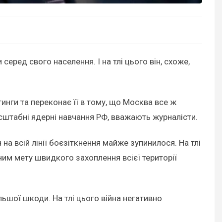
серед свого населення. І на тлі цього він, схоже,
тинги та переконає її в тому, що Москва все ж
масштабні ядерні навчання РФ, вважають журналісти.
а всій лінії боєзіткнення майже зупинилося. На тлі
ним мету швидкого захоплення всієї території
льшої шкоди. На тлі цього війна негативно