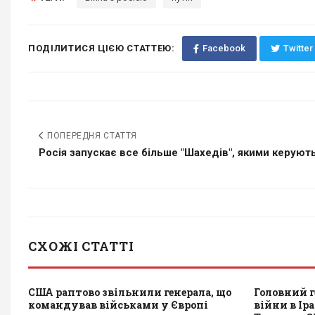
ПОДІЛИТИСЯ ЦІЄЮ СТАТТЕЮ:
Facebook
Twitter
ПОПЕРЕДНЯ СТАТТЯ
Росія запускає все більше "Шахедів", якими керують.
СХОЖІ СТАТТІ
США раптово звільнили генерала, що
Головний г
командував військами у Європі
війни в Ір