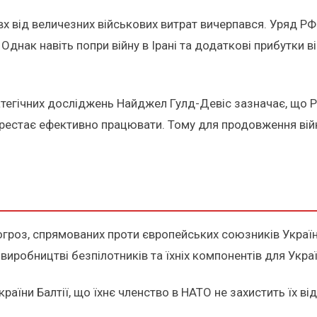
х від величезних військових витрат вичерпався. Уряд РФ
нак навіть попри війну в Ірані та додаткові прибутки ві
тегічних досліджень Найджел Гулд-Девіс зазначає, що 
л перестає ефективно працювати. Тому для продовження 
огроз, спрямованих проти європейських союзників Україн
у виробництві безпілотників та їхніх компонентів для Украї
аїни Балтії, що їхнє членство в НАТО не захистить їх ві