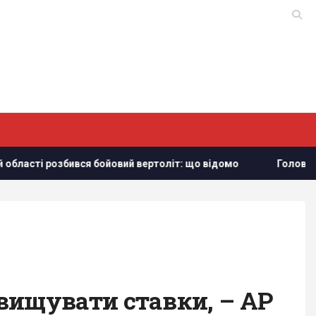
бойовий вертоліт: що відомо
Головний генерал США шукає 
двищувати ставки, – AP