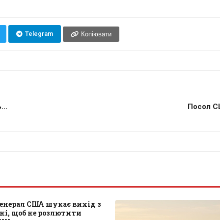
Telegram
Копіювати
..
Посол СШ
енерал США шукає вихід з
ані, щоб не розлютити