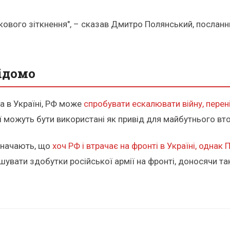
ового зіткнення", – сказав Дмитро Полянський, посланник
відомо
а в Україні, РФ може
спробувати ескалювати війну, перен
ії можуть бути використані як привід для майбутнього вт
дзначають, що
хоч РФ і втрачає на фронті в Україні, однак
увати здобутки російської армії на фронті, доносячи т