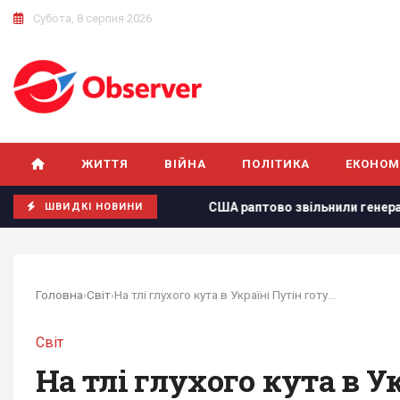
Субота, 8 серпня 2026
ЖИТТЯ
ВІЙНА
ПОЛІТИКА
ЕКОНОМ
нський
США раптово звільнили генерала, що командував 
ШВИДКІ НОВИНИ
Головна
›
Світ
›
На тлі глухого кута в Україні Путін готується...
Світ
На тлі глухого кута в 