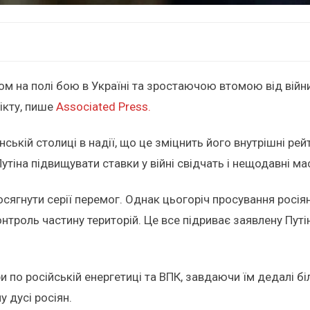
ом на полі бою в Україні та зростаючою втомою від війни 
ікту, пише
Associated Press.
нській столиці в надії, що це зміцнить його внутрішні рей
 Путіна підвищувати ставки у війні свідчать і нещодавні 
гнути серії перемог. Однак цьогоріч просування росіян н
нтроль частину територій. Це все підриває заявлену Путі
по російській енергетиці та ВПК, завдаючи їм дедалі бі
 дусі росіян.