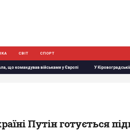
ІКА
СВІТ
СПОРТ
військами у Європі
У Кіровоградській області розбився 
Україні Путін готується пі