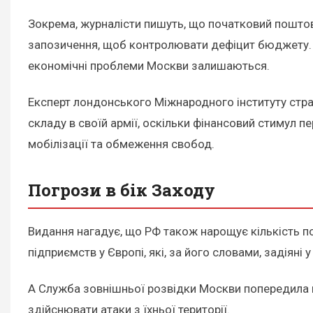
Зокрема, журналісти пишуть, що початковий поштов
запозичення, щоб контролювати дефіцит бюджету. Од
економічні проблеми Москви залишаються.
Експерт лондонського Міжнародного інституту стра
складу в своїй армії, оскільки фінансовий стиму
мобілізації та обмеження свобод.
Погрози в бік Заходу
Видання нагадує, що РФ також нарощує кількість п
підприємств у Європі, які, за його словами, задіяні 
А Служба зовнішньої розвідки Москви попередила кр
здійснювати атаки з їхньої території.