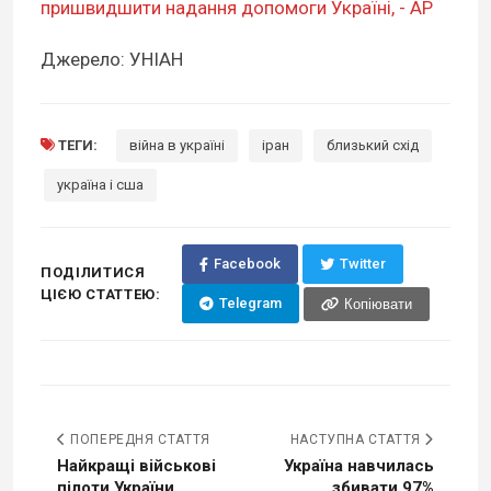
пришвидшити надання допомоги Україні, - AP
Джерело: УНІАН
ТЕГИ:
війна в україні
іран
близький схід
україна і сша
Facebook
Twitter
ПОДІЛИТИСЯ
ЦІЄЮ СТАТТЕЮ:
Telegram
Копіювати
ПОПЕРЕДНЯ СТАТТЯ
НАСТУПНА СТАТТЯ
Найкращі військові
Україна навчилась
пілоти України
збивати 97%