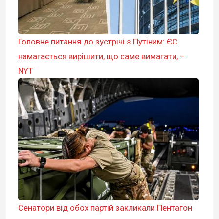
Головне питання до зустрічі з Путіним: ЄС
намагається вирішити, що саме вимагати, –
NYT
Сенатори від обох партій закликали Пентагон