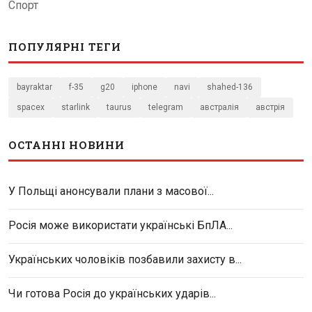
Спорт
ПОПУЛЯРНІ ТЕГИ
bayraktar
f-35
g20
iphone
navi
shahed-136
spacex
starlink
taurus
telegram
австралія
австрія
ОСТАННІ НОВИНИ
У Польщі анонсували плани з масової...
Росія може використати українські БпЛА...
Українських чоловіків позбавили захисту в...
Чи готова Росія до українських ударів...