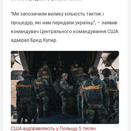
"Ми запозичили велику кількість тактик і
процедур, які нам передали українці", – заявив
командувач Центрального командування США
адмірал Бред Купер.
США відправляють у Польщу 5 тисяч