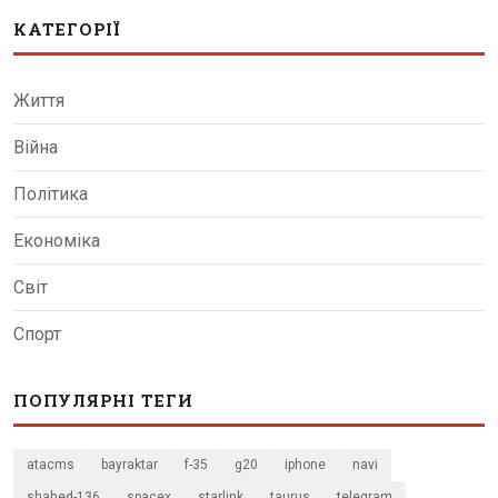
КАТЕГОРІЇ
Життя
Війна
Політика
Економіка
Світ
Спорт
ПОПУЛЯРНІ ТЕГИ
atacms
bayraktar
f-35
g20
iphone
navi
shahed-136
spacex
starlink
taurus
telegram