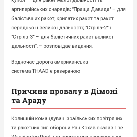
купол" – для ракет малої дальності та
артилерійських снарядів; "Праща Давида" – для
балістичних ракет, крилатих ракет та ракет
середньої і великої дальності; "Стріла-2" і
"Стріла-3" – для балістичних ракет великої
дальності", – розповідає видання.
Водночас дорога американська
система THAAD є резервною.
Причини провалу в Дімоні
та Араду
Колишній командувач ізраїльських повітряних
та ракетних сил оборони Ран Кохав сказав The
Washington Post, що промах при перехопленні