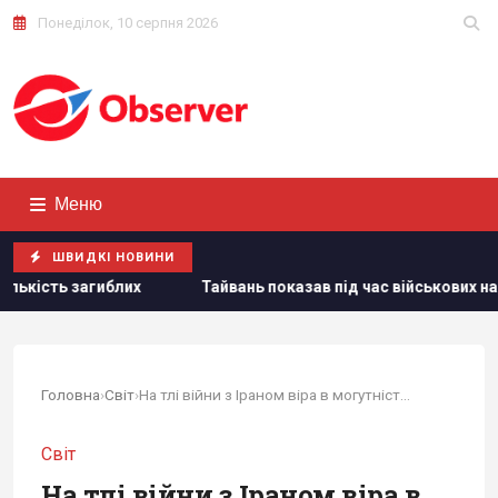
Понеділок, 10 серпня 2026
Меню
ШВИДКІ НОВИНИ
оказав під час військових навчань дрони, якими Україна наносить
Головна
›
Світ
›
На тлі війни з Іраном віра в могутність ППО...
Світ
На тлі війни з Іраном віра в