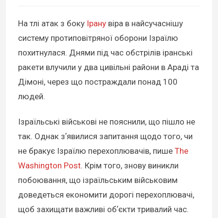
На тлі атак з боку
Ірану
віра в найсучаснішу
систему протиповітряної оборони Ізраїлю
похитнулася. Днями під час обстрілів іранські
ракети влучили у два цивільні райони в Араді та
Дімоні, через що постраждали понад 100
людей.
Ізраїльські військові не пояснили, що пішло не
так. Однак зʼявилися запитання щодо того, чи
не бракує Ізраїлю перехоплювачів, пише
The
Washington Post
. Крім того, знову виникли
побоювання, що ізраїльським військовим
доведеться економити дорогі перехоплювачі,
щоб захищати важливі обʼєкти тривалий час.