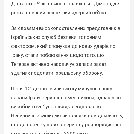
До таких обʼєктів може належати і Дімона, де
розташований секретний ядерний об’єкт.
За словами високопоставлених представників
ізраїльських служб безпеки, головним
фактором, який спонукав до нових ударів по
Ірану, стали побоювання щодо того, що
Тегеран активно накопичує запаси ракет,
здатних подолати ізраїльську оборону.
Після 12-денної війни влітку минулого року
запаси Ірану серйозно зменшилися, однак лінії
виробництва було швидко відновлено.
Неназвані ізраїльські чиновники повідомляють,
що до початку нової операції у розпорядженні
іранських сил було до 2500 ракет