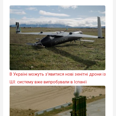
В Україні можуть з’явитися нові зенітні дрони із
ШІ: систему вже випробували в Іспанії