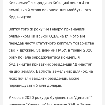
Козинської сільради на Київщині понад 4 га
землі, яка й стала основою для майбутнього
будівництва.
Влітку того ж року "Че Гевару" призначили
очільником Київської ОДА, на тлі чого він
передав часту статутного капіталу товариства
своїй дружині. За даними НАБУ, в травні 2020
року почала зароджуватися концепція
будівництва приватних резиденцій "Династія"
на цих землях. Вартість земельних ділянок, на
яких почали зводити резиденції, може
перевищувати 6 млн доларів.
У червні 2020 року до будівництва "Династії"
залучили "Карлсона" (за даними ЗМІ, – Тимур