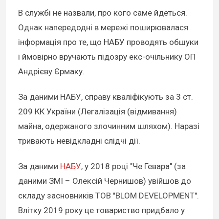
В службі не назвали, про кого саме йдеться.
Однак напередодні в мережі поширювалася
інформація про те, що НАБУ проводять обшуки
і ймовірно вручають підозру екс-очільнику ОП
Андрієву Єрмаку.
За даними НАБУ, справу кваліфікують за 3 ст.
209 КК України (Легалізація (відмивання)
майна, одержаного злочинним шляхом). Наразі
тривають невідкладні слідчі дії.
За даними
НАБУ
, у 2018 році "Че Гевара" (за
даними ЗМІ – Олексій Чернишов) увійшов до
складу засновників ТОВ "BLOM DEVELOPMENT".
Влітку 2019 року це товариство придбало у