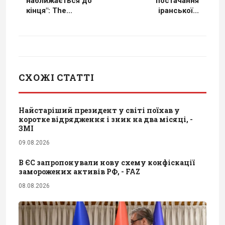
наближається до
постачання
кінця": The...
іранської...
СХОЖІ СТАТТІ
Найстаріший президент у світі поїхав у
коротке відрядження і зник на два місяці, -
ЗМІ
09.08.2026
В ЄС запропонували нову схему конфіскації
заморожених активів РФ, - FAZ
08.08.2026