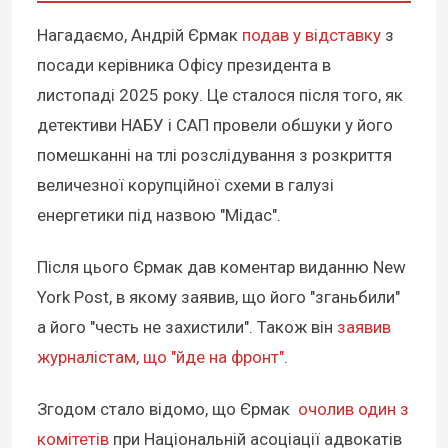
Нагадаємо, Андрій Єрмак
подав у відставку
з
посади керівника Офісу президента в
листопаді 2025 року. Це сталося після того, як
детективи НАБУ і САП провели обшуки у його
помешканні на тлі розслідування з розкриття
величезної корупційної схеми в галузі
енергетики під назвою "Мідас".
Після цього Єрмак дав коментар виданню New
York Post, в якому заявив, що його "зганьбили"
а його "честь не захистили". Також він
заявив
журналістам, що "йде на фронт"
.
Згодом стало відомо, що Єрмак
очолив один з
комітетів
при Національній асоціації адвокатів