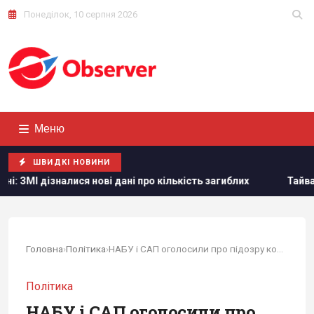
Понеділок, 10 серпня 2026
Меню
ШВИДКІ НОВИНИ
і про кількість загиблих
Тайвань показав під час військо
Головна
›
Політика
›
НАБУ і САП оголосили про підозру колишньому...
Політика
НАБУ і САП оголосили про