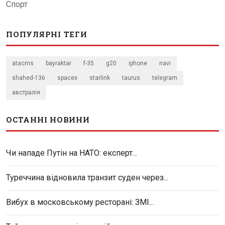
Спорт
ПОПУЛЯРНІ ТЕГИ
atacms
bayraktar
f-35
g20
iphone
navi
shahed-136
spacex
starlink
taurus
telegram
австралія
ОСТАННІ НОВИНИ
Чи нападе Путін на НАТО: експерт...
Туреччина відновила транзит суден через...
Вибух в московському ресторані: ЗМІ...