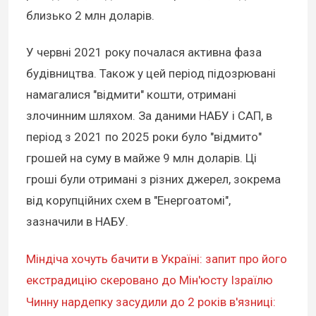
близько 2 млн доларів.
У червні 2021 року почалася активна фаза
будівництва. Також у цей період підозрювані
намагалися "відмити" кошти, отримані
злочинним шляхом. За даними НАБУ і САП, в
період з 2021 по 2025 роки було "відмито"
грошей на суму в майже 9 млн доларів. Ці
гроші були отримані з різних джерел, зокрема
від корупційних схем в "Енергоатомі",
зазначили в НАБУ.
Міндіча хочуть бачити в Україні: запит про його
екстрадицію скеровано до Мін'юсту Ізраїлю
Чинну нардепку засудили до 2 років в'язниці: